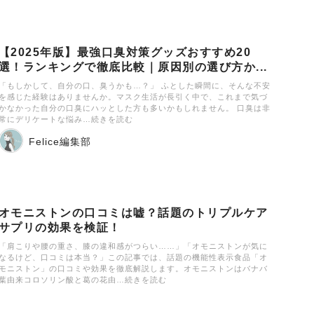
【2025年版】最強口臭対策グッズおすすめ20
選！ランキングで徹底比較｜原因別の選び方か...
「もしかして、自分の口、臭うかも…？」 ふとした瞬間に、そんな不安
を感じた経験はありませんか。マスク生活が長引く中で、これまで気づ
かなかった自分の口臭にハッとした方も多いかもしれません。 口臭は非
常にデリケートな悩み…続きを読む
Felice編集部
オモニストンの口コミは嘘？話題のトリプルケア
サプリの効果を検証！
「肩こりや腰の重さ、膝の違和感がつらい……」「オモニストンが気に
なるけど、口コミは本当？」この記事では、話題の機能性表示食品「オ
モニストン」の口コミや効果を徹底解説します。オモニストンはバナバ
葉由来コロソリン酸と葛の花由…続きを読む