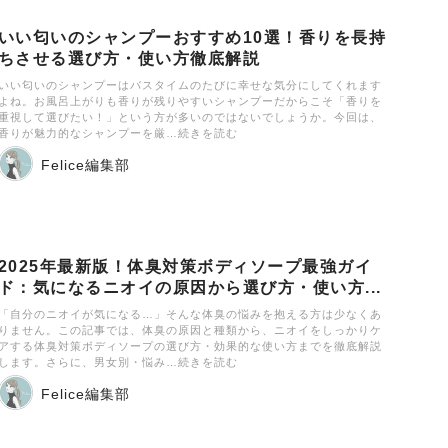
いい匂いのシャンプーおすすめ10選！香りを長持
ちさせる選び方・使い方徹底解説
いい匂いのシャンプーはバスタイムのたびに幸せな気分にしてくれます
よね。お風呂上がりも香りが残りやすいシャンプーだからこそ「香りを
重視して選びたい！」という方が多いのではないでしょうか。今回は、
香りが魅力的なシャンプーを厳…続きを読む
Felice編集部
2025年最新版！体臭対策ボディソープ最強ガイ
ド：気になるニオイの原因から選び方・使い方...
「自分のニオイが気になる…」そんな体臭の悩みを抱える方は少なくあ
りません。この記事では、体臭の原因と種類から、ニオイをしっかりケ
アする体臭対策ボディソープの選び方・効果的な使い方までを徹底解説
します。さらに、男女別・悩み…続きを読む
Felice編集部