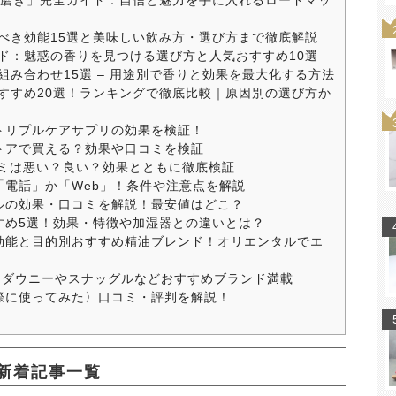
「男磨き」完全ガイド：自信と魅力を手に入れるロードマッ
くべき効能15選と美味しい飲み方・選び方まで徹底解説
イド：魅惑の香りを見つける選び方と人気おすすめ10選
組み合わせ15選 – 用途別で香りと効果を最大化する方法
おすすめ20選！ランキングで徹底比較｜原因別の選び方か
トリプルケアサプリの効果を検証！
トアで買える？効果や口コミを検証
コミは悪い？良い？効果とともに徹底検証
「電話」か「Web」！条件や注意点を解説
ルの効果・口コミを解説！最安値はどこ？
すめ5選！効果・特徴や加湿器との違いとは？
効能と目的別おすすめ精油ブレンド！オリエンタルでエ
！ダウニーやスナッグルなどおすすめブランド満載
際に使ってみた〉口コミ・評判を解説！
新着記事一覧