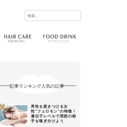
頭皮/髪の臭い
フード/ドリンク
記事ランキング人気の記事
男性を惹きつける女
性"フェロモン"の特徴！
遺伝子レベルで理想の相
手を嗅ぎ分けよう