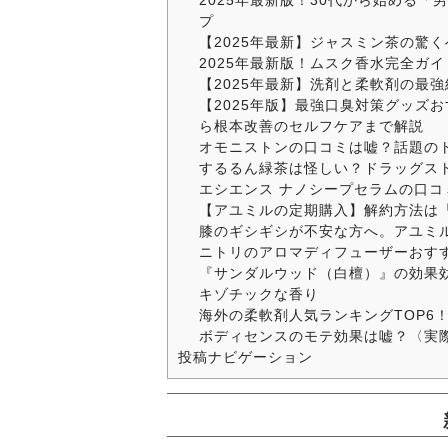
2025年最新版！30代から始める
プ
【2025年最新】ジャスミン茶の驚
2025年最新版！ムスク香水完全ガ
【2025年最新】洗剤と柔軟剤の最強
【2025年版】最強口臭対策グッズ
ら根本改善のセルフケアまで解説
オモニストンの口コミは嘘？話題の
するるん緑茶は怪しい？ドラッグス
エシエンス ナノシープセラムの口
【アユミルの定期購入】解約方法は
膝のギシギシが不安な方へ。アユミ
ニトリのアロマディフューザーおす
『サンダルウッド（白檀）』の効果
キゾチックな香り
海外の柔軟剤人気ランキングTOP6
ボディセンスのモテ効果は嘘？〈実
投稿ナビゲーション