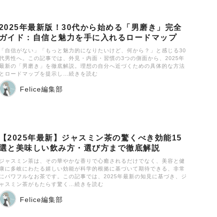
2025年最新版！30代から始める「男磨き」完全
ガイド：自信と魅力を手に入れるロードマップ
「自信がない」「もっと魅力的になりたいけど、何から？」と感じる30
代男性へ。この記事では、外見・内面・習慣の3つの側面から、2025年
最新の「男磨き」を徹底解説。理想の自分へ近づくための具体的な方法
とロードマップを提示し…続きを読む
Felice編集部
【2025年最新】ジャスミン茶の驚くべき効能15
選と美味しい飲み方・選び方まで徹底解説
ジャスミン茶は、その華やかな香りで心癒されるだけでなく、美容と健
康に多岐にわたる嬉しい効能が科学的根拠に基づいて期待できる、非常
にパワフルなお茶です。この記事では、2025年最新の知見に基づき、ジ
ャスミン茶がもたらす驚く…続きを読む
Felice編集部