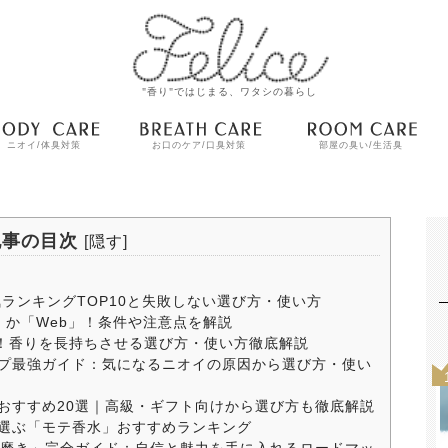
"香り"ではじまる、ワタシの暮らし
ニオイ/体臭対策
お口のケア/口臭対策
部屋の臭い/生活臭
記事の目次
[
隠す
]
気ランキングTOP10と失敗しない選び方・使い方
か「Web」！条件や注意点を解説
選！香りを長持ちさせる選び方・使い方徹底解説
ープ最強ガイド：気になるニオイの原因から選び方・使い
ドおすすめ20選｜高級・ギフト向けから選び方も徹底解説
が選ぶ「モテ香水」おすすめランキング