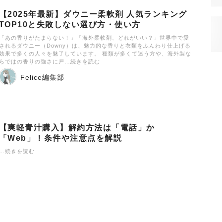
【2025年最新】ダウニー柔軟剤 人気ランキング
TOP10と失敗しない選び方・使い方
「あの香りがたまらない！」「海外柔軟剤、どれがいい？」世界中で愛
されるダウニー（Downy）は、魅力的な香りと衣類をふんわり仕上げる
効果で多くの人々を魅了しています。 種類が多くて迷う方や、海外製な
らではの香りの強さに戸…続きを読む
Felice編集部
【爽軽青汁購入】解約方法は「電話」か
「Web」！条件や注意点を解説
…続きを読む