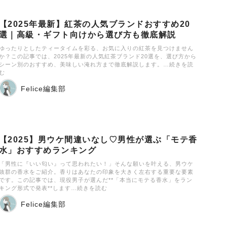
【2025年最新】紅茶の人気ブランドおすすめ20
選｜高級・ギフト向けから選び方も徹底解説
ゆったりとしたティータイムを彩る、お気に入りの紅茶を見つけません
か？この記事では、2025年最新の人気紅茶ブランド20選を、選び方から
シーン別のおすすめ、美味しい淹れ方まで徹底解説します。…続きを読
む
Felice編集部
【2025】男ウケ間違いなし♡男性が選ぶ「モテ香
水」おすすめランキング
「男性に『いい匂い』って思われたい！」そんな願いを叶える、男ウケ
抜群の香水をご紹介。香りはあなたの印象を大きく左右する重要な要素
です。この記事では、現役男子が選んだ**「本当にモテる香水」をラン
キング形式で発表**します…続きを読む
Felice編集部