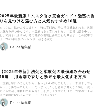
2025年最新版！ムスク香水完全ガイド：魅惑の香
りを見つける選び方と人気おすすめ10選
ムスクは、肌のように温かく、時に官能的、時に清潔感あふれる、奥深
い魅力を持つ香りです。一度触れると忘れられない「記憶に残る香り」
として知られますが、その種類や表現は多岐にわたります。この記事で
は、2025年最新のトレンド…続きを読む
Felice編集部
【2025年最新】洗剤と柔軟剤の最強組み合わせ
15選 – 用途別で香りと効果を最大化する方法
「洗濯は毎日のことだから、もっといい香りにしたい」「部屋干しでも
カラッと爽やかにしたい」そう思ったことはありませんか？実は、使っ
ている洗剤と柔軟剤の組み合わせを少し工夫するだけで、洗濯の仕上が
りが劇的に変わるんです。 こ…続きを読む
Felice編集部