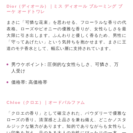
Dior（ディオール）｜ミス ディオール ブルーミング ブ
ーケ オードトワレ
まさに「可憐な花束」を思わせる、フローラルな香りの代
表格。ローズやピオニーの優雅な香りが、女性らしさを最
大限に引き出します。ふんわりと優しく香るため、男性に
「守ってあげたい」という気持ちを抱かせます。まさに王
道のモテ香水として、幅広い層に支持されています。
男ウケポイント:
圧倒的な女性らしさ、可憐さ、万
人受け
価格帯:
高価格帯
Chloe（クロエ）｜オードパルファム
「クロエの香り」として確立された、パウダリーで優雅な
ローズの香り。清潔感と上品さを兼ね備え、どこかノスタ
ルジックな魅力があります。知的でありながらも女性らし
い印象を与え、品のある大人の女性にぴったりの一本。一