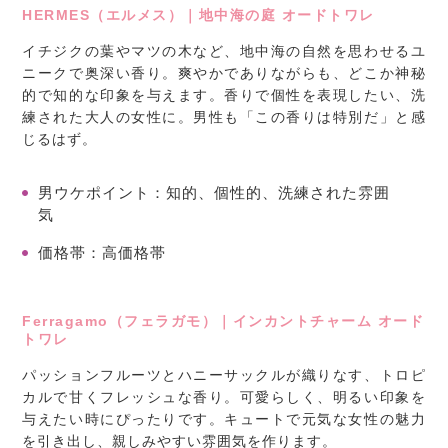
HERMES（エルメス）｜地中海の庭 オードトワレ
イチジクの葉やマツの木など、地中海の自然を思わせるユ
ニークで奥深い香り。爽やかでありながらも、どこか神秘
的で知的な印象を与えます。香りで個性を表現したい、洗
練された大人の女性に。男性も「この香りは特別だ」と感
じるはず。
男ウケポイント
：知的、個性的、洗練された雰囲
気
価格帯
：高価格帯
Ferragamo（フェラガモ）｜インカントチャーム オード
トワレ
パッションフルーツとハニーサックルが織りなす、トロピ
カルで甘くフレッシュな香り。可愛らしく、明るい印象を
与えたい時にぴったりです。キュートで元気な女性の魅力
を引き出し、親しみやすい雰囲気を作ります。