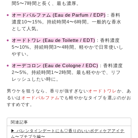
間5〜7時間と長く、最も濃厚。
オードパルファム (Eau de Parfum / EDP)
：香料
濃度10〜15%。持続時間4〜6時間。一般的な香水
として人気。
オードトワレ (Eau de Toilette / EDT)
：香料濃度
5〜10%。持続時間3〜4時間。軽やかで日常使いし
やすい。
オーデコロン (Eau de Cologne / EDC)
：香料濃度
2〜5%。持続時間1〜2時間。最も軽やかで、リフ
レッシュしたい時に。
男ウケを狙うなら、香りが強すぎない
オードトワレ
か、あ
るいは
オードパルファム
でも軽やかなタイプを選ぶのがお
すすめです。
関連記事
バレンタインデートにも♡香りのいいボディケアアイテ
ム〜プチプラ編〜