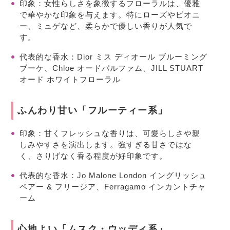
印象
：女性らしさを象徴するフローラルは、優雅
で華やかな印象を与えます。特にローズやピオニ
ー、ミュゲなど、柔らかで優しい香りが人気で
す。
代表的な香水
：Dior ミス ディオール ブルーミング
ブーケ、Chloe オードパルファム、JILL STUART
オード ホワイトフローラル
ふんわり甘い「フルーティー系」
印象
：甘くフレッシュな香りは、可愛らしさや親
しみやすさを演出します。強すぎる甘さではな
く、さりげなく香る程度が好印象です。
代表的な香水
：Jo Malone London イングリッシュ
ペアー & フリージア、Ferragamo インカントチャ
ーム
心地よい「ムスク・ウッディ系」