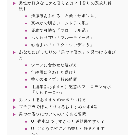
男性が好きなモテる香りとは？【香りの系統別解
説】
清潔感あふれる「石鹸・サボン系」
爽やかで明るい「シトラス系」
優雅で可憐な「フローラル系」
ふんわり甘い「フルーティー系」
心地よい「ムスク・ウッディ系」
あなたにぴったりの「男ウケ香水」を見つける選び
方
シーンに合わせた選び方
年齢層に合わせた選び方
香りのタイプと持続時間
【編集部おすすめ】魅惑のフェロモン香水
『リビドーロゼ』
男ウケするおすすめの香水のつけ方
プチプラでほんのり香るおすすめ香水4選
男ウケ香水についてのよくある質問
Q. 香水はつけすぎると逆効果ですか？
Q. どんな男性にどの香りが好まれます
か？