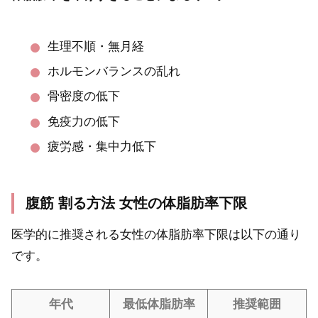
生理不順・無月経
ホルモンバランスの乱れ
骨密度の低下
免疫力の低下
疲労感・集中力低下
腹筋 割る方法 女性の体脂肪率下限
医学的に推奨される女性の体脂肪率下限は以下の通り
です。
年代
最低体脂肪率
推奨範囲