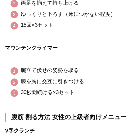
両足を揃えて持ち上げる
ゆっくりと下ろす（床につかない程度）
15回×3セット
マウンテンクライマー
腕立て伏せの姿勢を取る
膝を胸に交互に引きつける
30秒間続ける×3セット
腹筋 割る方法 女性の上級者向けメニュー
V字クランチ