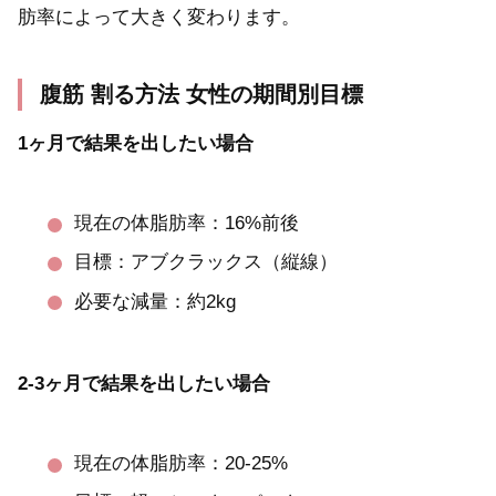
肪率によって大きく変わります。
腹筋 割る方法 女性の期間別目標
1ヶ月で結果を出したい場合
現在の体脂肪率：16%前後
目標：アブクラックス（縦線）
必要な減量：約2kg
2-3ヶ月で結果を出したい場合
現在の体脂肪率：20-25%