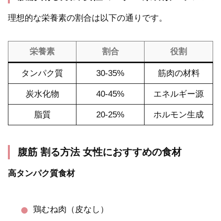
理想的な栄養素の割合は以下の通りです。
栄養素
割合
役割
タンパク質
30-35%
筋肉の材料
炭水化物
40-45%
エネルギー源
脂質
20-25%
ホルモン生成
腹筋 割る方法 女性におすすめの食材
高タンパク質食材
鶏むね肉（皮なし）