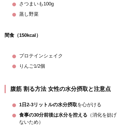
さつまいも100g
蒸し野菜
間食（150kcal）
プロテインシェイク
りんご1/2個
腹筋 割る方法 女性の水分摂取と注意点
1日2-3リットルの水分摂取
を心がける
食事の30分前後は水分を控える
（消化を妨げ
ないため）