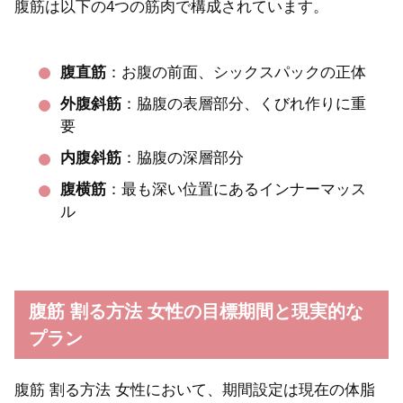
腹筋は以下の4つの筋肉で構成されています。
腹直筋
：お腹の前面、シックスパックの正体
外腹斜筋
：脇腹の表層部分、くびれ作りに重
要
内腹斜筋
：脇腹の深層部分
腹横筋
：最も深い位置にあるインナーマッス
ル
腹筋 割る方法 女性の目標期間と現実的な
プラン
腹筋 割る方法 女性において、期間設定は現在の体脂