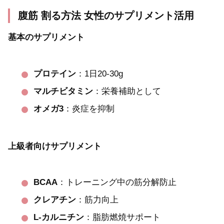
腹筋 割る方法 女性のサプリメント活用
基本のサプリメント
プロテイン
：1日20-30g
マルチビタミン
：栄養補助として
オメガ3
：炎症を抑制
上級者向けサプリメント
BCAA
：トレーニング中の筋分解防止
クレアチン
：筋力向上
L-カルニチン
：脂肪燃焼サポート