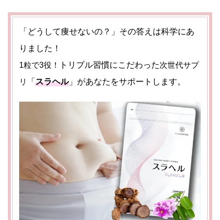
「どうして痩せないの？」その答えは科学にあ
りました！
トリプル習慣にこだわった
1粒で3役！
次世代サプ
「
スラヘル
」があなたをサポートします。
リ