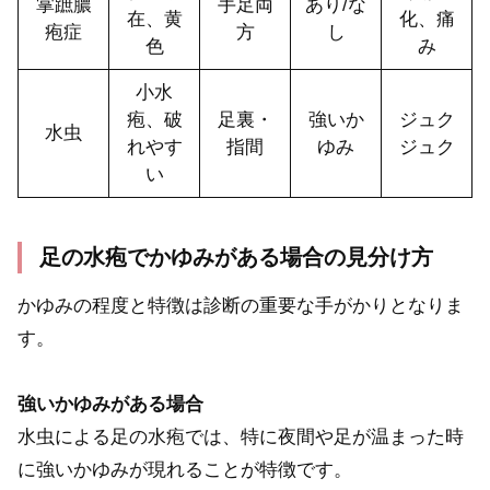
掌蹠膿
手足両
あり/な
在、黄
化、痛
疱症
方
し
色
み
小水
疱、破
足裏・
強いか
ジュク
水虫
れやす
指間
ゆみ
ジュク
い
足の水疱でかゆみがある場合の見分け方
かゆみの程度と特徴は診断の重要な手がかりとなりま
す。
強いかゆみがある場合
水虫による足の水疱では、特に夜間や足が温まった時
に強いかゆみが現れることが特徴です。