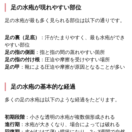
足の水疱が現れやすい部位
足の水疱が最も多く見られる部位は以下の通りです。
足の裏（足底）
：汗がたまりやすく、最も水疱ができ
やすい部位
足の指の側面
：指と指の間の蒸れやすい箇所
足の指の付け根
：圧迫や摩擦を受けやすい場所
足の甲
：靴による圧迫や摩擦が原因となることが多い
足の水疱の基本的な経過
多くの足の水疱は以下のような経過をたどります。
初期段階
：小さな透明の水疱が複数個形成される
進行期
：水疱が大きくなり、場合によっては破れる
回復期
：皮がむけて薄い膜状になり、2～3週間で自然