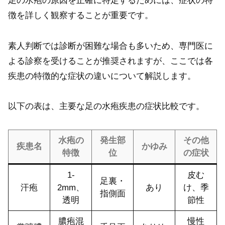
足の水疱の原因を正確に特定するためには、症状の特
徴を詳しく観察することが重要です。
素人判断では診断が困難な場合も多いため、専門医に
よる診察を受けることが推奨されますが、ここでは各
疾患の特徴的な症状の違いについて解説します。
以下の表は、主要な足の水疱疾患の症状比較です。
水疱の
発生部
その他
疾患名
かゆみ
特徴
位
の症状
1-
皮む
足裏・
汗疱
2mm、
あり
け、季
指側面
透明
節性
膿疱混
慢性