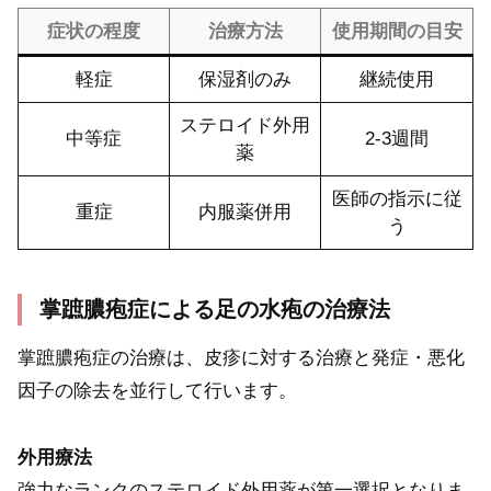
症状の程度
治療方法
使用期間の目安
軽症
保湿剤のみ
継続使用
ステロイド外用
中等症
2-3週間
薬
医師の指示に従
重症
内服薬併用
う
掌蹠膿疱症による足の水疱の治療法
掌蹠膿疱症の治療は、皮疹に対する治療と発症・悪化
因子の除去を並行して行います。
外用療法
強力なランクのステロイド外用薬が第一選択となりま