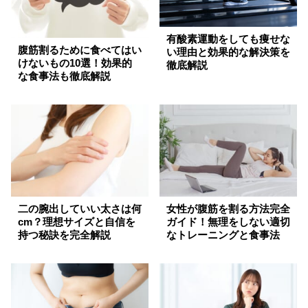
有酸素運動をしても痩せな
腹筋割るために食べてはい
い理由と効果的な解決策を
けないもの10選！効果的
徹底解説
な食事法も徹底解説
二の腕出していい太さは何
女性が腹筋を割る方法完全
cm？理想サイズと自信を
ガイド！無理をしない適切
持つ秘訣を完全解説
なトレーニングと食事法