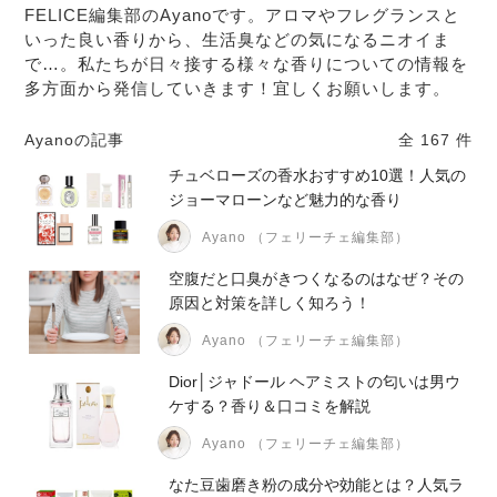
FELICE編集部のAyanoです。アロマやフレグランスと
いった良い香りから、生活臭などの気になるニオイま
で…。私たちが日々接する様々な香りについての情報を
多方面から発信していきます！宜しくお願いします。
Ayanoの記事
全 167 件
チュベローズの香水おすすめ10選！人気の
ジョーマローンなど魅力的な香り
Ayano （フェリーチェ編集部）
空腹だと口臭がきつくなるのはなぜ？その
原因と対策を詳しく知ろう！
Ayano （フェリーチェ編集部）
Dior│ジャドール ヘアミストの匂いは男ウ
ケする？香り＆口コミを解説
Ayano （フェリーチェ編集部）
なた豆歯磨き粉の成分や効能とは？人気ラ