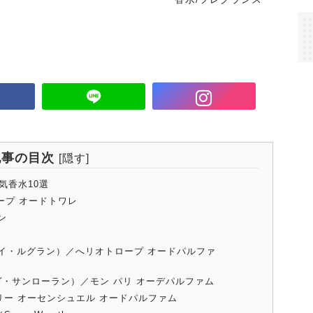
記事の目次
[
隠す
]
気香水10選
ープ オードトワレ
ン
オリザ・ルイ・ルグラン）／へリオトロープ オードパルファ
T（イヴ・サンローラン）／モン パリ オーデパルファム
ーリー オーセンシュエル オードパルファム