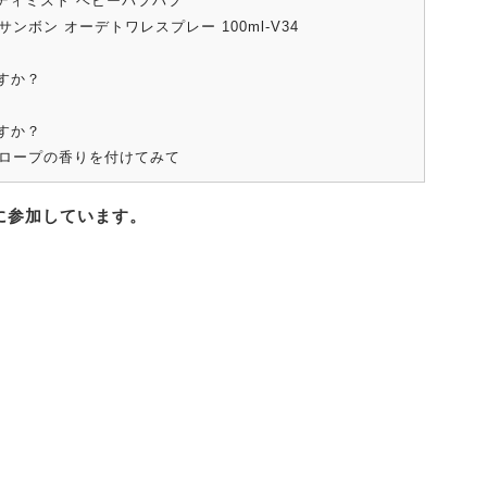
ボディミスト ベビーパフパフ
サンボン オーデトワレスプレー 100ml-V34
すか？
すか？
ロープの香りを付けてみて
に参加しています。