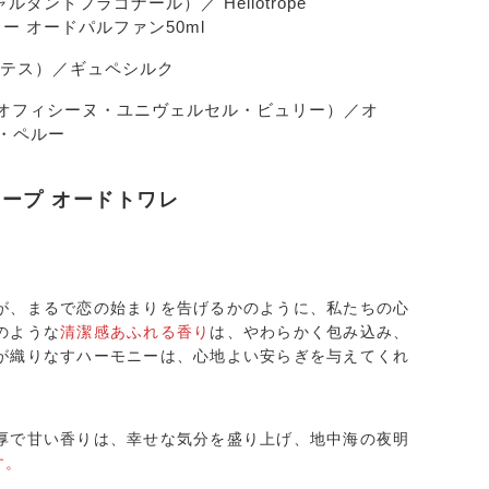
ジャルダンドフラゴナール）／ Heliotrope
ャー オードパルファン50ml
アルテス）／ギュペシルク
 BULY（オフィシーヌ・ユニヴェルセル・ビュリー）／オ
・ペルー
ロープ オードトワレ
が、まるで恋の始まりを告げるかのように、私たちの心
のような
清潔感あふれる香り
は、やわらかく包み込み、
が織りなすハーモニーは、心地よい安らぎを与えてくれ
厚で甘い香りは、幸せな気分を盛り上げ、地中海の夜明
す。