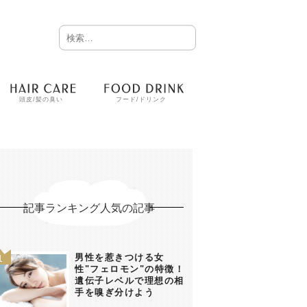
頭皮/髪の臭い
フード/ドリンク
記事ランキング人気の記事
男性を惹きつける女
性"フェロモン"の特徴！
遺伝子レベルで理想の相
手を嗅ぎ分けよう