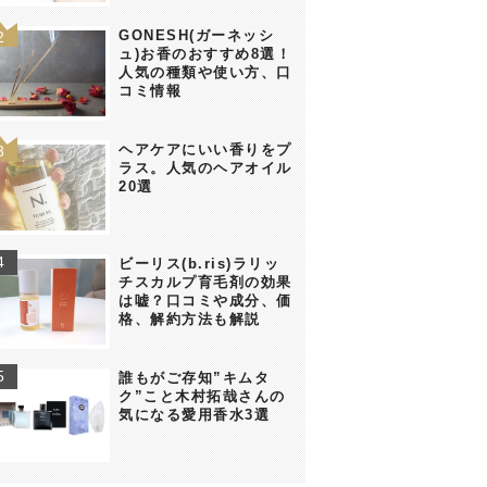
GONESH(ガーネッシ
ュ)お香のおすすめ8選！
人気の種類や使い方、口
コミ情報
ヘアケアにいい香りをプ
ラス。人気のヘアオイル
20選
ビーリス(b.ris)ラリッ
チスカルプ育毛剤の効果
は嘘？口コミや成分、価
格、解約方法も解説
誰もがご存知”キムタ
ク”こと木村拓哉さんの
気になる愛用香水3選