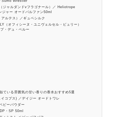
mo Wrestler
RD（ジャルダンドvフラゴナール）／ Heliotrope
ジンジャー オードパルファン50ml
ンヌ・アルテス）／ギュペシルク
LE BULY（オフィシーヌ・ユニヴェルセル・ビュリー）
ープ・デュ・ペルー
似ている雰囲気の甘い香りの香水おすすめ5選
ジェイコブス) ／デイジー オードトワレ
／ベビーパウダー
P・SP 50ml