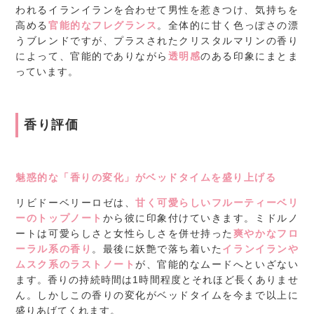
われるイランイランを合わせて男性を惹きつけ、気持ちを
高める
官能的なフレグランス
。全体的に甘く色っぽさの漂
うブレンドですが、プラスされたクリスタルマリンの香り
によって、官能的でありながら
透明感
のある印象にまとま
っています。
香り評価
魅惑的な「香りの変化」がベッドタイムを盛り上げる
リビドーベリーロゼは、
甘く可愛らしいフルーティーベリ
ーのトップノート
から彼に印象付けていきます。ミドルノ
ートは可愛らしさと女性らしさを併せ持った
爽やかなフロ
ーラル系の香り
。最後に妖艶で落ち着いた
イランイランや
ムスク系のラストノート
が、官能的なムードへといざない
ます。香りの持続時間は1時間程度とそれほど長くありませ
ん。しかしこの香りの変化がベッドタイムを今まで以上に
盛りあげてくれます。