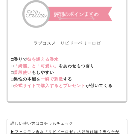
ラブコスメ リビドーベリーロゼ
□香りで
彼を誘える香水
□
「綺麗」と「可愛い」
をあわせもつ香り
□
普段使い
もしやすい
□男性の本能を
一瞬で刺激
する
□
公式サイトで購入するとプレゼント
が付いてくる
詳しい使い方はコチラもチェック
フェロモン香水『リビドーロゼ』の効果は嘘？男ウケが