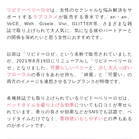
リビドーベリーロゼ
は、女性のセクシャルな悩み解決をサ
ポートする
ラブコスメ
が販売する香水です。an・an、
VoCE、With、Gisele、Vivi、GLITTER等、さまざまな雑
誌で取り上げられて大人気に。気になる彼やパートナーと
の関係を深めたいと思う女性におすすめです。
以前は「リビドーロゼ」という名称で販売されていました
が、2021年8月19日にリニューアルし「リビドーベリーロ
ゼ」となりました。
可愛らしいベリー
と、
少し大人っぽい
フローラル
の香りをあわせ持ち、「綺麗」と「可愛い」の
両方のイメージを連想させるフレグランスが特徴です。
各種雑誌でも取り上げられているリビドーベリーロゼは、
ベッドタイムを盛り上げる効果
についても口コミが寄せら
れています。香りの良さや効果などがSNSでも話題で、ベ
ッドタイムだけでなく、
普段使いもしやすい
との声もある
のがポイントです。