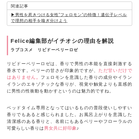
関連記事
男性を惹きつける女性”フェロモン”の特徴！遺伝子レベル
で理想の相手を嗅ぎ分けよう
Felice編集部がイチオシの理由を解説
ラブコスメ リビドーベリーロゼ
リビドーベリーロゼは、香りで男性の本能を直接刺激する
香水です。ベリーの甘さが印象的ですが、
ただ甘いだけで
はありません。
フェロモンを意識した香りの成分やイラン
イランのエキゾチックな香りが、視覚や触覚よりも直感的
に男性の性衝動を動かすというのは魅力的ですね。
ベッドタイム専用となってはいるものの普段使いしやすい
香りでもあると感じられました。お風呂上がりを意識した
清潔感のある香りと、名前にもあるベリーやフローラルの
可愛らしい香りは
男女共に好印象
♪