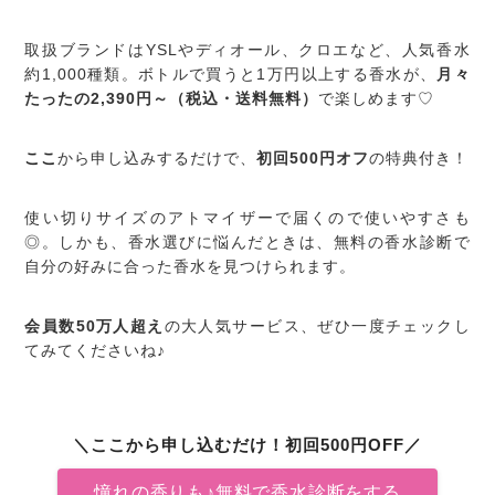
取扱ブランドはYSLやディオール、クロエなど、人気香水
約1,000種類。ボトルで買うと1万円以上する香水が、
月々
たったの2,390円～（税込・送料無料）
で楽しめます♡
ここ
から申し込みするだけで、
初回500円オフ
の特典付き！
使い切りサイズのアトマイザーで届くので使いやすさも
◎。しかも、香水選びに悩んだときは、無料の香水診断で
自分の好みに合った香水を見つけられます。
会員数50万人超え
の大人気サービス、ぜひ一度チェックし
てみてくださいね♪
＼ここから申し込むだけ！初回500円OFF／
憧れの香りも♪無料で香水診断をする