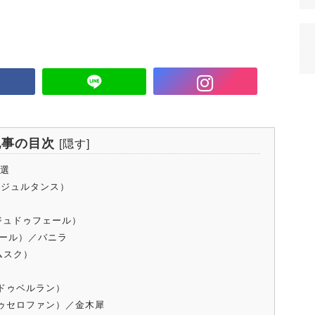
記事の目次
[
隠す
]
0選
ーセルジュルタンス）
ィエルジュドゥフェール）
ワバニール）／バニラ
ゥムスク）
ィーユドゥベルラン）
ニュイドゥセロファン）／金木犀