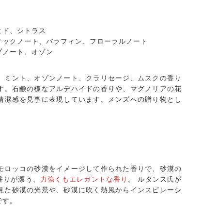
ヒド、シトラス
テックノート、パラフィン、フローラルノート
プノート、オゾン
、ミント、オゾンノート、クラリセージ、ムスクの香り
す。石鹸の様なアルデハイドの香りや、マグノリアの花
清潔感を見事に表現しています。メンズへの贈り物とし
モロッコの砂漠をイメージして作られた香りで、砂漠の
香りが漂う、
力強くもエレガントな香り
。 ルタンス氏が
見た砂漠の光景や、砂漠に吹く熱風からインスピレーシ
です。