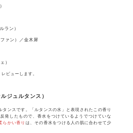
ク）
ゥベルラン）
ドゥセロファン）／金木犀
ジェ）
くレビューします。
（ローセルジュルタンス）
ルタンスです。「ルタンスの水」と表現されたこの香り
に反発したもので、香水をつけているようでつけていな
柔らかい香り
は、その香水をつける人の肌に合わせて少