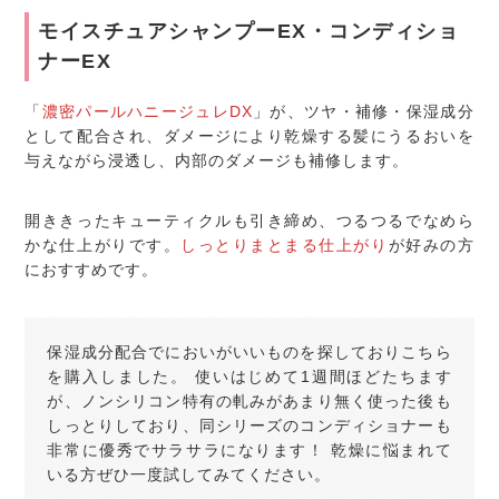
モイスチュアシャンプーEX・コンディショ
ナーEX
「
濃密パールハニージュレDX
」が、ツヤ・補修・保湿成分
として配合され、ダメージにより乾燥する髪にうるおいを
与えながら浸透し、内部のダメージも補修します。
開ききったキューティクルも引き締め、つるつるでなめら
かな仕上がりです。
しっとりまとまる仕上がり
が好みの方
におすすめです。
保湿成分配合でにおいがいいものを探しておりこちら
を購入しました。 使いはじめて1週間ほどたちます
が、ノンシリコン特有の軋みがあまり無く使った後も
しっとりしており、同シリーズのコンディショナーも
非常に優秀でサラサラになります！ 乾燥に悩まれて
いる方ぜひ一度試してみてください。