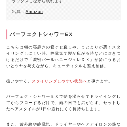
ラックスしながら眠れます
出典：
Amazon
パーフェクトシャワーEX
こちらは朝の寝起きの寝ぐせ直しや、まとまりが悪くスタ
イリングしにくい時、静電気で髪が広がる時などに吹きつ
けるだけで「濃密パールハニージュレＤＸ」が髪にうるお
いとツヤを与えながら、キューティクルを整え補修。
扱いやすく、
スタイリングしやすい状態へ
と導きます。
パーフェクトシャワーＥＸで髪を湿らせてドライイングし
てからブローするだけで、雨の日でも広がらず、セットし
たヘアスタイルが1日中崩れにくく長持ちします。
また、紫外線や静電気、ドライヤーやヘアアイロンの熱な