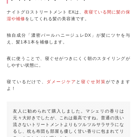
ナイトグロストリートメント EXは、
夜寝ている間に髪の保
湿や補修
をしてくれる髪の美容液です。
独自成分「濃密パールハニージュレDX」が髪にツヤを与
え、髪1本1本を補修します。
夜に使うことで、寝ぐせがつきにくく朝のスタイリングが
しやすい状態に。
寝ているだけで、
ダメージケア
と
寝ぐせ対策
ができます
よ！
友人に勧められて購入しました。マシェリの香りは
元々大好きでしたが、これは最高ですね。普通の洗い
流さないトリートメントよりもツルツルサラサラにな
るし、枕も布団も部屋も優しく甘い香りに包まれてリ