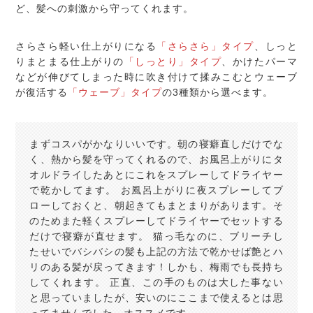
ど、髪への刺激から守ってくれます。
さらさら軽い仕上がりになる
「さらさら」タイプ
、しっと
りまとまる仕上がりの
「しっとり」タイプ
、かけたパーマ
などが伸びてしまった時に吹き付けて揉みこむとウェーブ
が復活する
「ウェーブ」タイプ
の3種類から選べます。
まずコスパがかなりいいです。朝の寝癖直しだけでな
く、熱から髪を守ってくれるので、お風呂上がりにタ
オルドライしたあとにこれをスプレーしてドライヤー
で乾かしてます。 お風呂上がりに夜スプレーしてブ
ローしておくと、朝起きてもまとまりがあります。そ
のためまた軽くスプレーしてドライヤーでセットする
だけで寝癖が直せます。 猫っ毛なのに、ブリーチし
たせいでバシバシの髪も上記の方法で乾かせば艶とハ
リのある髪が戻ってきます！しかも、梅雨でも長持ち
してくれます。 正直、この手のものは大した事ない
と思っていましたが、安いのにここまで使えるとは思