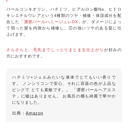
パールコンキオリン、ハチミツ、ヒアルロン酸Na、ヒドロ
キシエチルウレアという4種類のツヤ・補修・保湿成分を配
合した「
濃密パールハニージュレDX
」が、ダメージによっ
て弱った髪を内側から補修し、芯の強いツヤのある髪に仕
上げます。
さらさらと、毛先までしっとりまとまる仕上がり
が好みの
方におすすめです。
ハチミツ+ジェルみたいな液体でとてもいい香りで
す。 ノンシリコンで安心、それに容器の色が上品な
ピンクで とても素敵です。。 「濃密パールヘアエス
テ」に嘘はありません。 お風呂の棚も綺麗で華やか
になりました。
出典：
Amazon