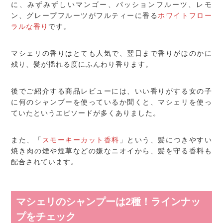
に、みずみずしいマンゴー、パッションフルーツ、レモ
ン、グレープフルーツがフルティーに香る
ホワイトフロー
ラルな香り
です。
マシェリの香りはとても人気で、翌日まで香りがほのかに
残り、髪が揺れる度にふんわり香ります。
後でご紹介する商品レビューには、いい香りがする女の子
に何のシャンプーを使っているか聞くと、マシェリを使っ
ていたというエピソードが多くありました。
また、「
スモーキーカット香料
」という、髪につきやすい
焼き肉の煙や煙草などの嫌なニオイから、髪を守る香料も
配合されています。
マシェリのシャンプーは2種！ラインナッ
プをチェック