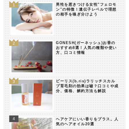
男性を惹きつける女性"フェロモ
ン"の特徴！遺伝子レベルで理想
の相手を嗅ぎ分けよう
GONESH(ガーネッシュ)お香の
おすすめ8選！人気の種類や使い
方、口コミ情報
ビーリス(b.ris)ラリッチスカル
プ育毛剤の効果は嘘？口コミや成
分、価格、解約方法も解説
ヘアケアにいい香りをプラス。人
気のヘアオイル20選