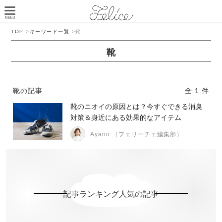
TOP
>
キーワード一覧
>
靴
靴
靴の記事
全 1 件
靴のニオイの原因とは？今すぐできる消臭
対策＆身近にある効果的なアイテム
Ayano （フェリーチェ編集部）
記事ランキング人気の記事