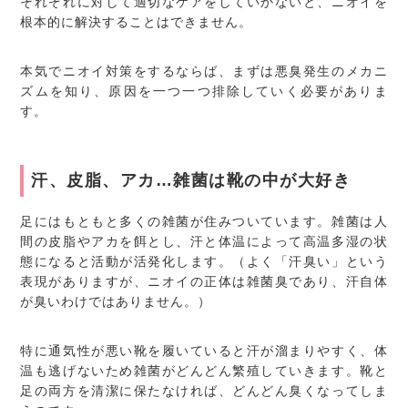
それぞれに対して適切なケアをしていかないと、ニオイを
根本的に解決することはできません。
本気でニオイ対策をするならば、まずは悪臭発生のメカニ
ズムを知り、原因を一つ一つ排除していく必要がありま
す。
汗、皮脂、アカ…雑菌は靴の中が大好き
足にはもともと多くの雑菌が住みついています。雑菌は人
間の皮脂やアカを餌とし、汗と体温によって高温多湿の状
態になると活動が活発化します。（よく「汗臭い」という
表現がありますが、ニオイの正体は雑菌臭であり、汗自体
が臭いわけではありません。）
特に通気性が悪い靴を履いていると汗が溜まりやすく、体
温も逃げないため雑菌がどんどん繁殖していきます。靴と
足の両方を清潔に保たなければ、どんどん臭くなってしま