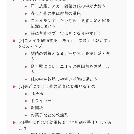
汗、皮脂、アカ…雑菌は靴の中が大好き
湿った靴の中は雑菌の温床！
ニオイをケアしたいなら、まずは足と靴を
清潔に保とう
特に革靴やブーツは臭くなりやすい！
[2]ニオイを解消する「洗う」「除菌」「乾かす」
の3ステップ
雑菌の栄養となる、汗やアカを洗い落とそ
う
足と靴についたニオイの原因菌を除菌しよ
う
靴の中を乾燥しやすい状態に保とう
[3]身近にある！靴の消臭に効果的なもの
10円玉
ドライヤー
新聞紙
お菓子などの乾燥剤
[4]手軽に作れて効果抜群！消臭剤を手作りしてみ
よう