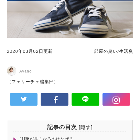
2020年03月02日更新
部屋の臭い/生活臭
Ayano
（フェリーチェ編集部）
記事の目次
[
隠す
]
[1]靴が臭くなるのはなぜ？