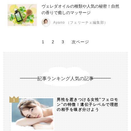
ヴェレダオイルの種類や人気の秘密！自然
の香りで癒しのマッサージ
Ayano （フェリーチェ編集部）
1
2
3
次ページ
記事ランキング人気の記事
男性を惹きつける女性"フェロモ
ン"の特徴！遺伝子レベルで理想
の相手を嗅ぎ分けよう