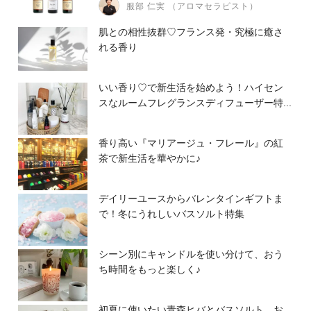
服部 仁実 （アロマセラピスト）
肌との相性抜群♡フランス発・究極に癒さ
れる香り
いい香り♡で新生活を始めよう！ハイセン
スなルームフレグランスディフューザー特...
香り高い『マリアージュ・フレール』の紅
茶で新生活を華やかに♪
デイリーユースからバレンタインギフトま
で！冬にうれしいバスソルト特集
シーン別にキャンドルを使い分けて、おう
ち時間をもっと楽しく♪
初夏に使いたい青森ヒバとバスソルト。お