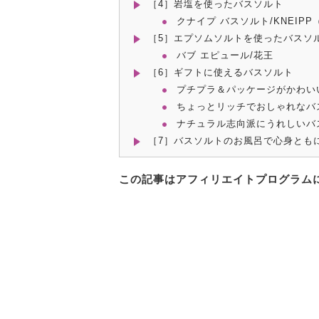
［4］岩塩を使ったバスソルト
クナイプ バスソルト/KNEIP
［5］エプソムソルトを使ったバスソ
バブ エピュール/花王
［6］ギフトに使えるバスソルト
プチプラ＆パッケージがかわい
ちょっとリッチでおしゃれなバ
ナチュラル志向派にうれしいバ
［7］バスソルトのお風呂で心身とも
この記事はアフィリエイトプログラム