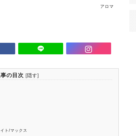
アロマ
記事の目次
[
隠す
]
イト/マックス