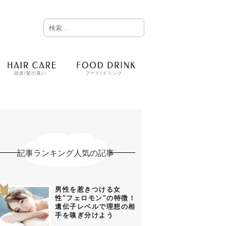
頭皮/髪の臭い
フード/ドリンク
記事ランキング人気の記事
男性を惹きつける女
性"フェロモン"の特徴！
遺伝子レベルで理想の相
手を嗅ぎ分けよう