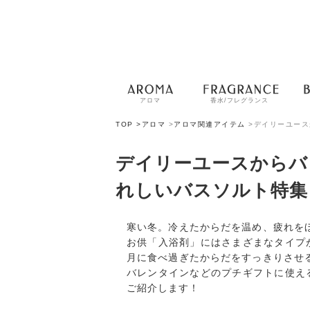
アロマ
香水/フレグランス
TOP >
アロマ
>
アロマ関連アイテム
>
デイリーユース
デイリーユースからバ
れしいバスソルト特集
寒い冬。冷えたからだを温め、疲れを
お供「入浴剤」にはさまざまなタイプ
月に食べ過ぎたからだをすっきりさせ
バレンタインなどのプチギフトに使え
ご紹介します！