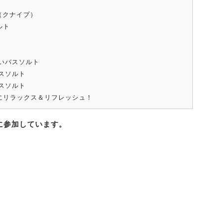
P（クナイプ）
ルト
いバスソルト
スソルト
スソルト
にリラックス＆リフレッシュ！
に参加しています。