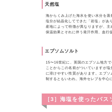
天然塩
海からくみ上げた海水を使い水分を蒸
塩分が結晶化してできた「岩塩」があ
産地によって特徴が異なりますが、主
保温効果とそれに伴う発汗作用、血行
エプソムソルト
15〜16世紀に、英国のエプソム地方
ことからこの名前がついていますが塩
に溶けやすい性質があります。エプソ
制するともいわれ、海外セレブを中心
［3］海塩を使ったバス