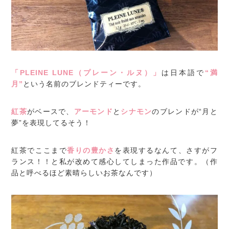
「PLEINE LUNE（プレーン・ルヌ）」
は日本語で
“満
月”
という名前のブレンドティーです。
紅茶
がベースで、
アーモンド
と
シナモン
のブレンドが“月と
夢”を表現してるそう！
紅茶でここまで
香りの豊かさ
を表現するなんて、さすがフ
ランス！！と私が改めて感心してしまった作品です。（作
品と呼べるほど素晴らしいお茶なんです）