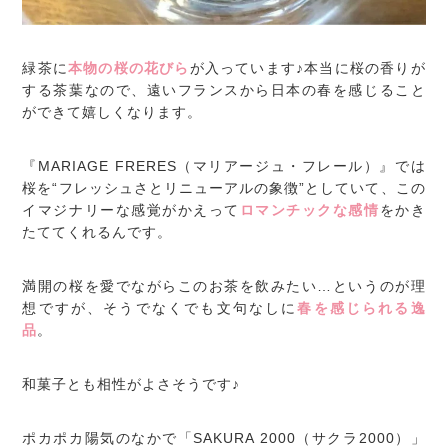
緑茶に
本物の桜の花びら
が入っています♪本当に桜の香りが
する茶葉なので、遠いフランスから日本の春を感じること
ができて嬉しくなります。
『MARIAGE FRERES（マリアージュ・フレール）』では
桜を“フレッシュさとリニューアルの象徴”としていて、この
イマジナリーな感覚がかえって
ロマンチックな感情
をかき
たててくれるんです。
満開の桜を愛でながらこのお茶を飲みたい…というのが理
想ですが、そうでなくでも文句なしに
春を感じられる逸
品
。
和菓子とも相性がよさそうです♪
ポカポカ陽気のなかで「SAKURA 2000（サクラ2000）」