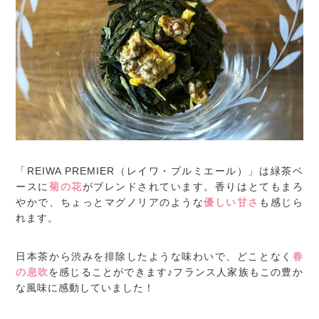
「REIWA PREMIER（レイワ・プルミエール）」は緑茶ベ
ースに
菊の花
がブレンドされています。香りはとてもまろ
やかで、ちょっとマグノリアのような
優しい甘さ
も感じら
れます。
日本茶から渋みを排除したような味わいで、どことなく
春
の息吹
を感じることができます♪フランス人家族もこの豊か
な風味に感動していました！