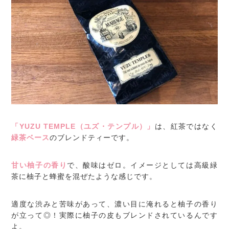
「YUZU TEMPLE（ユズ・テンプル）」
は、紅茶ではなく
緑茶ベース
のブレンドティーです。
甘い柚子の香り
で、酸味はゼロ。イメージとしては高級緑
茶に柚子と蜂蜜を混ぜたような感じです。
適度な渋みと苦味があって、濃い目に淹れると柚子の香り
が立って◎！実際に柚子の皮もブレンドされているんです
よ。