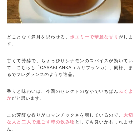
どことなく満月を思わせる、
ポエミーで華麗な香り
がしま
す。
甘くて芳醇で、ちょっぴりシナモンのスパイスが効いてい
て、こちらも「CASABLANKA（カサブランカ）」同様、ま
るでフレグランスのような逸品。
香りと味わいは、今回のセレクトのなかでいちばん
ふくよ
か
だと思います。
この芳醇な香りがロマンチックさを増しているので、
大切
な人と二人で過ごす時の飲み物
としても良いかもしれませ
ん。