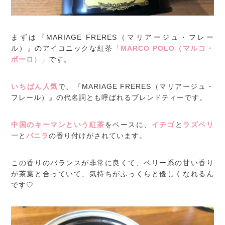
まずは『MARIAGE FRERES（マリアージュ・フレー
ル）』のアイコニックな紅茶
「MARCO POLO（マルコ・
ポーロ）」
です。
いちばん人気
で、『MARIAGE FRERES（マリアージュ・
フレール）』の代名詞とも呼ばれるブレンドティーです。
中国のキーマンという紅茶
をベースに、
イチゴ
と
ラズベリ
ー
と
バニラ
の香り付けがされています。
この香りのバランスが非常に良くて、ベリー系の甘い香り
が茶葉と合っていて、気持ちがふっくらと優しくなれるん
です♡