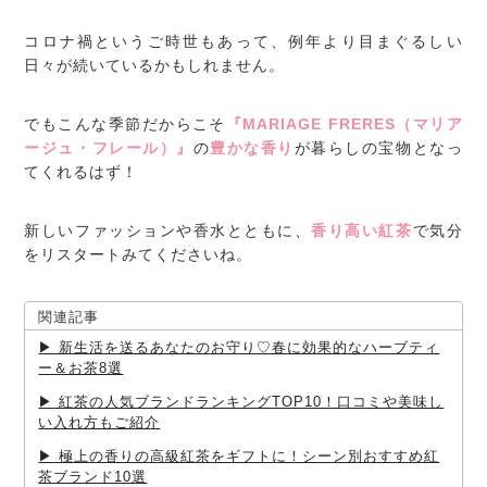
コロナ禍というご時世もあって、例年より目まぐるしい
日々が続いているかもしれません。
でもこんな季節だからこそ
『MARIAGE FRERES（マリア
ージュ・フレール）』
の
豊かな香り
が暮らしの宝物となっ
てくれるはず！
新しいファッションや香水とともに、
香り高い紅茶
で気分
をリスタートみてくださいね。
関連記事
新生活を送るあなたのお守り♡春に効果的なハーブティ
ー＆お茶8選
紅茶の人気ブランドランキングTOP10！口コミや美味し
い入れ方もご紹介
極上の香りの高級紅茶をギフトに！シーン別おすすめ紅
茶ブランド10選