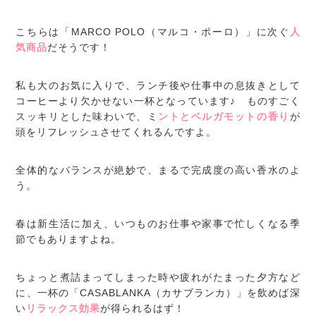
こちらは「MARCO POLO（マルコ・ポーロ）」に次ぐ
人
気商品
だそうです！
私も大のお気に入りで、ランチ後や仕事中の息抜きとして
コーヒーより欠かせない一杯となっています♪ ものすごく
スッキリとした味わいで、ミ
ントとベルガモットの香り
が
頭をリフレッシュさせてくれるんですよ。
全体的なバランスが絶妙で、まるで完成度の高い香水のよ
う。
春は新生活に加え、いつものお仕事や家事で忙しくなる季
節でもありますよね。
ちょっと煮詰まってしまった時や疲れがたまった夕方など
に、一杯の「CASABLANKA（カサブランカ）」を飲めば深
い
リラックス効果
が得られるはず！