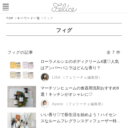
TOP
>
キーワード一覧
>
フィグ
フィグ
フィグの記事
全 7 件
ローラメルシエのボディクリーム4選♡人気
はアンバーバニラはどんな香り？
LISA （フェリーチェ編集部）
マーチソンヒュームの食器用洗剤おすすめ9
選！キッチンがオシャレに♡
Ayano （フェリーチェ編集部）
いい香り♡で新生活を始めよう！ハイセン
スなルームフレグランスディフューザー特...