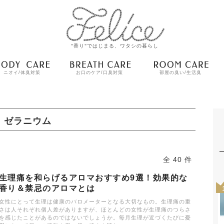
"香り"ではじまる、ワタシの暮らし
ニオイ/体臭対策
お口のケア/口臭対策
部屋の臭い/生活臭
ゼラニウム
全 40 件
生理痛を和らげるアロマおすすめ9選！効果的な
香り＆禁忌のアロマとは
女性にとって生理は健康のバロメーターとなる大切なもの。生理痛の重
さは人それぞれ個人差がありますが、ほとんどの女性が生理痛のつらさ
を感じたことがあるのではないでしょうか。毎月生理が近づくたびに憂