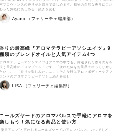
南プロヴァンスの香りがお部屋で楽しめます。植物の自然な香りにこだ
わった気軽に楽しめる…続きを読む
Ayano （フェリーチェ編集部）
香りの最高峰『アロマテラピーアソシエイツ』9
種類のブレンドオイルと人気アイテム4つ
アロマテラピーアソシエイツはアロマの中でも、厳選された香りのみを
扱う最高峰のアロマブランドです。「疲れた体をお風呂でゆっくり癒し
たい…。」「香りを楽しみたい…。」そんな時はアロマボディーケアブ
ランドのアロマテラピーアソシ…続きを読む
LISA （フェリーチェ編集部）
ニールズヤードのアロマパルスで手軽にアロマを
楽しもう！気になる商品と使い方
“塗るアロマ”と言われるニールズヤードのアロマパルス。いつでもどこ