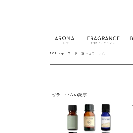
アロマ
香水/フレグランス
TOP
>
キーワード一覧
>
ゼラニウム
ゼラニウムの記事