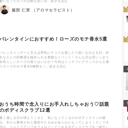
鬱になって日々の活動も思い切…続きを読む
服部 仁実 （アロマセラピスト）
バレンタインにおすすめ！ローズのモテ香水5選
バレンタインデーと言えば男性にチョコを渡したり想いを伝える日。好
きな人との距離感を縮められる素敵なイベント！そんな日は思いっきり
女性らしいローズの香りはいかが？今回はニッチフレグランスから心通
うローズのモテ香水5種類をご…続きを読む
おうち時間で念入りにお手入れしちゃおう♡話題
のボディスクラブ12選
暑く感じる日が増えてくると、気になってくるのがボディラインの露
出。冬から蓄積された脂肪やたるみがあらわになってしまう！そこで今
回は、シェイプアップをフォローしてくれるボディスクラブをご紹介し