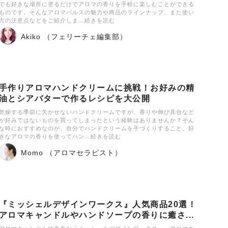
でも好きな場所に塗るだけでアロマの香りを手軽に楽しむことができる
ものです。そんなアロマパルスの魅力や商品のラインナップ、また使い
方の注意点などをご紹介しま…続きを読む
Akiko （フェリーチェ編集部）
手作りアロマハンドクリームに挑戦！お好みの精
油とシアバターで作るレシピを大公開
乾燥する季節に欠かせないハンドクリームですが、香りや伸び具合など
が好みではないものを買ってしまったという経験はありませんか？そん
な時におすすめなのが、自分でハンドクリームを手づくりすること。好
きなアロマの香りを使ってハン…続きを読む
Momo （アロマセラピスト）
『ミッシェルデザインワークス』人気商品20選！
アロマキャンドルやハンドソープの香りに癒さ...