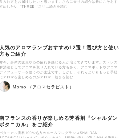
り入れ方をお届けしたいと思います。さらに香りの紹介は春にこそおす
すめしたい『THREE（スリ…続きを読む
人気のアロマランプおすすめ12選！選び方と使い
方もご紹介
昨今、身体の疲れや心の疲れを感じる人が増えてきています。ストレス
解消法としてアロマを取り入れている方も多く、アロマポットやアロマ
ディフューザーを使うのが主流です。しかし、それらよりももっと手軽
にアロマを楽しめるのがアロマ…続きを読む
Momo （アロマセラピスト）
南フランスの香りが楽しめる芳香剤『シャルダン
ボタニカル』をご紹介
ボタニカル香料100％処方のルームフレグランスSHALDAN
BOTANICAL(シャルダンボタニカル)。3種類の香りで置くだけで簡単に