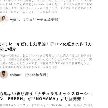
アロマキャンドルで有名な「ミッシェルデザインワークス」。アロマキ
ャンドル以外にも魅力的な商品がたくさんあり、デザインや香りにも定
評があります。今回はミッシェルデザインワークスのおすすめ商品と人
気の香りについてみていくこと…続きを読む
Ayano （フェリーチェ編集部）
シミやニキビにも効果的！アロマ化粧水の作り方
をご紹介
市販の化粧水は、お金がないときは毎月のように購入するのが痛手です
よね。化粧水は肌を健やかに保つために欠かせないアイテムですが、実
は成分のほとんどが水分です。手作りのアロマ化粧水に切り替えると、
安価で美肌効果も期待できる化…続きを読む
chihori （felice編集部）
心地よい香り漂う「ナチュラルミックスローショ
ン FRESH」が『NOMAMA』より新発売！
無添加スキンケアブランドで有名な『NOMAMA』より、新商品が登場し