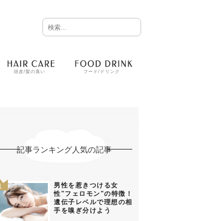
頭皮/髪の臭い
フード/ドリンク
記事ランキング人気の記事
男性を惹きつける女
性"フェロモン"の特徴！
遺伝子レベルで理想の相
手を嗅ぎ分けよう