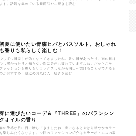
ます。話題を集めている新商品や…続きを読む
初夏に使いたい青森ヒバとバスソルト。おしゃれ
も香りも私らしく楽しむ！
少しずつ日差しが強くなってきましたね。暑い日があったり、雨の日は
少し寒かったりと知らない間に身体も疲れていますよね。だからこそ、
ファッションも香りもリラックスしながら明日へ繋げることができるも
のがおすすめ！最近のお気に入…続きを読む
春に選びたいコーデ＆『THREE』のバランシン
グオイルの香り
春の予感が日に日に増してきましたね。春になるとやはり華やかカラー
を楽しみたくなります。今回のファッション紹介はカラーボトムスの取