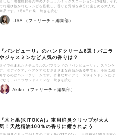
ました！現在絶賛発売中のナチュラルミックスローションは3種類。それ
ぞれ選び抜かれたレシピを搭載し、香りと質感を存分に楽しめる大人気
商品です。7月6日に発…続きを読む
LISA （フェリーチェ編集部）
『パンピューリ』のハンドクリーム6選！バニラ
やジャスミンなど人気の香りは？
タイで生まれたナチュラルスパブランドの『パンピューリ』。スキンケ
ア、ボディケア、ヘアケアなどさまざまな商品がある中でも、今回ご紹
介するのはハンドクリームです。有名なサイアミーズやインドシンだけ
でなく、バニラやジャスミンな…続きを読む
Akiko （フェリーチェ編集部）
『木と果(KITOKA)』車用消臭クリップが大人
気！天然精油100％の香りに癒されよう
車用消臭クリップが人気の『木と果(KITOKA)』。天然精油100％の安心