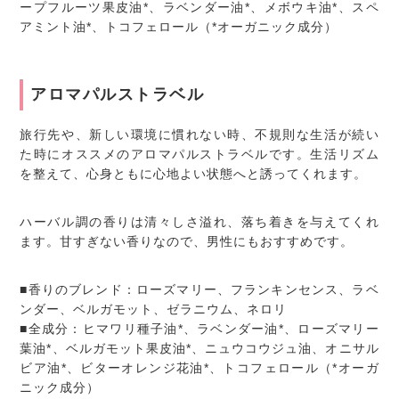
ープフルーツ果皮油*、ラベンダー油*、メボウキ油*、スペ
アミント油*、トコフェロール（*オーガニック成分）
アロマパルストラベル
旅行先や、新しい環境に慣れない時、不規則な生活が続い
た時にオススメのアロマパルストラベルです。生活リズム
を整えて、心身ともに心地よい状態へと誘ってくれます。
ハーバル調の香りは清々しさ溢れ、落ち着きを与えてくれ
ます。甘すぎない香りなので、男性にもおすすめです。
■香りのブレンド：ローズマリー、フランキンセンス、ラベ
ンダー、ベルガモット、ゼラニウム、ネロリ
■全成分：ヒマワリ種子油*、ラベンダー油*、ローズマリー
葉油*、ベルガモット果皮油*、ニュウコウジュ油、オニサル
ビア油*、ビターオレンジ花油*、トコフェロール（*オーガ
ニック成分）