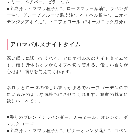
マリー、ベチバー、ゼラニウム
■全成分：ヒマワリ種子油*、ローズマリー葉油*、ラベンダ
ー油*、グレープフルーツ果皮油*、ベチベル根油*、ニオイ
テンジクアオイ油*、トコフェロール（*オーガニック成分）
アロマパルスナイトタイム
深い眠りに誘ってくれる、アロマパルスのナイトタイムで
す。頭も身体もオンからオフへ切り替える、優しい香りが
心地よい眠りを与えてくれます。
ネロリとローズの優しい香りがまるでハーブガーデンの中
にいるかのような気持ちにさせてくれます。寝室の枕元に
欲しい一本です。
■香りのブレンド：ラベンダー、カモミール、オレンジ、ダ
マスクローズ
■全成分：ヒマワリ種子油*、ビターオレンジ花油*、ラベン