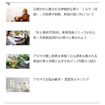
心穏やかに癒される神秘的な香り「ミルラ（没
薬）」の効果や効能、精油の使い方について
『木と果(KITOKA)』車用消臭クリップが大人
気！天然精油100％の香りに癒されよう
アロマの癒し効果を体感！心も身体も癒される
精油の香り10選とおすすめグッズ5選のご紹介
アロマでお悩み解決！ 肌質別スキンケア