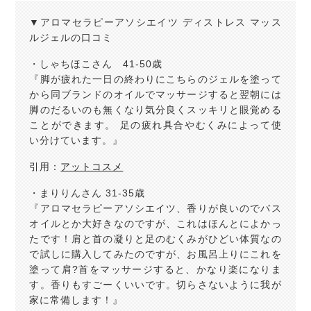
▼アロマセラピーアソシエイツ ディストレス マッス
ルジェルの口コミ
・しゃちほこさん 41-50歳
『脚が疲れた一日の終わりにこちらのジェルを塗って
から同ブランドのオイルでマッサージすると翌朝には
脚のだるいのも無くなり気分良くスッキリと眼覚める
ことができます。 足の疲れ具合やむくみによって使
い分けています。』
引用：
アットコスメ
・まりりんさん 31-35歳
『アロマセラピーアソシエイツ、香りが良いのでバス
オイルとか大好きなのですが、これはほんとによかっ
たです！肩と首の凝りと足のむくみがひどい体質なの
で試しに購入してみたのですが、お風呂上りにこれを
塗って肩?首をマッサージすると、かなり楽になりま
す。香りもすごーくいいです。切らさないように我が
家に常備します！』