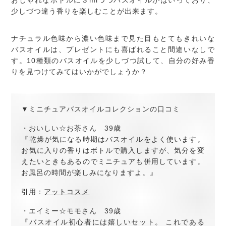
おしゃれなボトルに３mlづつバスオイルがはいっており、
少しづつ違う香りを楽しむことが出来ます。
ナチュラル色味から濃い色味まで見た目もとてもきれいな
バスオイルは、プレゼントにも喜ばれること間違いなしで
す。10種類のバスオイルを少しづつ試して、自分の好み香
りを見つけてみてはいかがでしょうか？
▼ミニチュアバスオイルコレクションの口コミ
・おいしい☆お茶さん 39歳
『乾燥が気になる時期はバスオイルをよく使います。
お気に入りの香りはボトルで購入しますが、気分を変
えたいときもあるのでミニチュアも併用しています。
お風呂の時間が楽しみになりますよ。』
引用：
アットコスメ
・エイミー☆モモさん 39歳
『バスオイル初心者には嬉しいセット。 これである