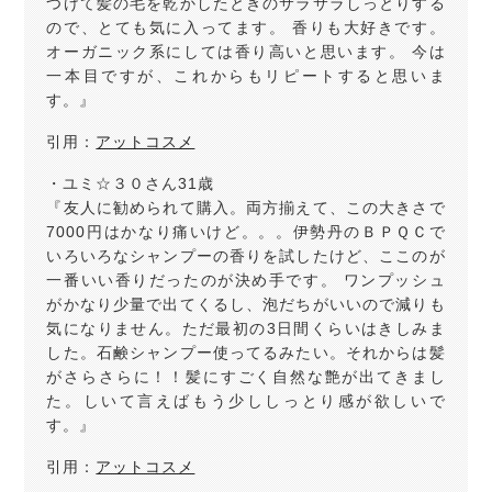
つけて髪の毛を乾かしたときのサラサラしっとりする
ので、とても気に入ってます。 香りも大好きです。
オーガニック系にしては香り高いと思います。 今は
一本目ですが、これからもリピートすると思いま
す。』
引用：
アットコスメ
・ユミ☆３０さん31歳
『友人に勧められて購入。両方揃えて、この大きさで
7000円はかなり痛いけど。。。伊勢丹のＢＰＱＣで
いろいろなシャンプーの香りを試したけど、ここのが
一番いい香りだったのが決め手です。 ワンプッシュ
がかなり少量で出てくるし、泡だちがいいので減りも
気になりません。ただ最初の3日間くらいはきしみま
した。石鹸シャンプー使ってるみたい。それからは髪
がさらさらに！！髪にすごく自然な艶が出てきまし
た。しいて言えばもう少ししっとり感が欲しいで
す。』
引用：
アットコスメ