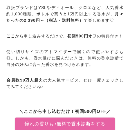
取扱ブランドはYSLやディオール、クロエなど、人気香水
約1,000種類。ボトルで買うと1万円以上する香水が、
月々
たったの2,390円～（税込・送料無料）
で楽しめます♡
ここ
から申し込みするだけで、
初回500円オフ
の特典付き！
使い切りサイズのアトマイザーで届くので使いやすさも
◎。しかも、香水選びに悩んだときは、無料の香水診断で
自分の好みに合った香水を見つけられます。
会員数50万人超え
の大人気サービス、ぜひ一度チェックし
てみてくださいね♪
＼ここから申し込むだけ！初回500円OFF／
憧れの香りも♪無料で香水診断をする