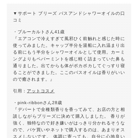
▼サポート ブリーズ バスアンドシャワーオイルの口
コミ
・ブルーカルトさん41歳
『エアコンで冷えすぎて風邪ひく前触れと感じた時に
使ってみました。キャップ半分を湯船に入れ温まり出
る前にもう半分をシャワーオイルとして使用。カーミ
ングよりもペパーミントを感じ軽く詰まっていた鼻も
通りました。出てからも体がポカポカしてぐっすり寝
ることができました。ここのバスオイルは香りがいい
ので癒されます。』
引用：
アットコスメ
・pink-ribbonさん28歳
『デパートで全種類香りを香ってみて、お店の方と相
談しながらブリーズに決めて購入しました。 香りが
強く、独特なので好き嫌いがはっきり分かれるそうな
ので、パケ買いやネットで購入するのは、あまりオス
スメしないです。 体調に寄っても、自分に心地良い