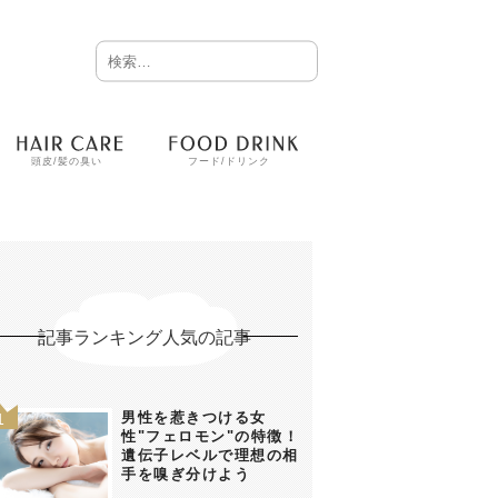
頭皮/髪の臭い
フード/ドリンク
記事ランキング人気の記事
男性を惹きつける女
性"フェロモン"の特徴！
遺伝子レベルで理想の相
手を嗅ぎ分けよう