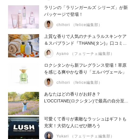
ラリンの「ラリンガールズ シリーズ」が新
パッケージで登場！
chihori （felice編集部）
上質な香りで人気のナチュラルスキンケア
＆スパブランド『THANN(タン)』口コミ...
Ayano （フェリーチェ編集部）
ロクシタンから新フレグランス登場！草原
を感じる爽やかな香り「エルバヴェール」
chihori （felice編集部）
あなたはどの香りがお好き？
L’OCCITANE(ロクシタン)で最高の自分至...
可愛くて香りが素敵なラッシュはギフトも
充実！大切な人にぜひ贈ろう
Yukari （フェリーチェ編集部）