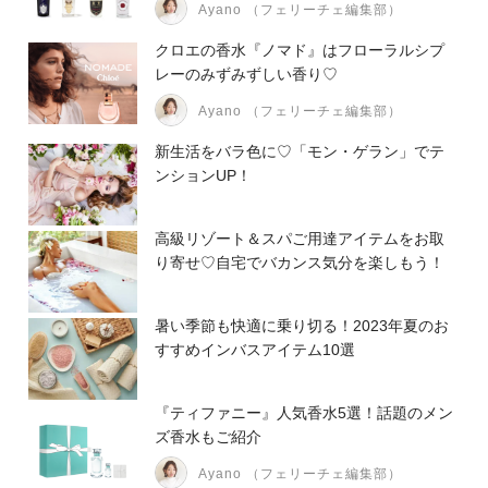
Ayano （フェリーチェ編集部）
クロエの香水『ノマド』はフローラルシプ
レーのみずみずしい香り♡
Ayano （フェリーチェ編集部）
新生活をバラ色に♡「モン・ゲラン」でテ
ンションUP！
高級リゾート＆スパご用達アイテムをお取
り寄せ♡自宅でバカンス気分を楽しもう！
暑い季節も快適に乗り切る！2023年夏のお
すすめインバスアイテム10選
『ティファニー』人気香水5選！話題のメン
ズ香水もご紹介
Ayano （フェリーチェ編集部）