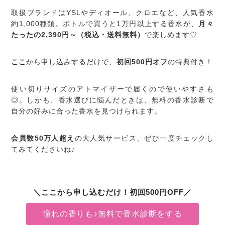
取扱ブランドはYSLやディオール、クロエなど、人気香水
約1,000種類。ボトルで買うと1万円以上する香水が、
月々
たったの2,390円～（税込・送料無料）
で楽しめます♡
ここ
から申し込みするだけで、
初回500円オフ
の特典付き！
使い切りサイズのアトマイザーで届くので使いやすさも
◎。しかも、香水選びに悩んだときは、無料の香水診断で
自分の好みに合った香水を見つけられます。
会員数50万人超え
の大人気サービス、ぜひ一度チェックし
てみてくださいね♪
＼ここから申し込むだけ！初回500円OFF／
憧れの香りも♪無料で香水診断をする