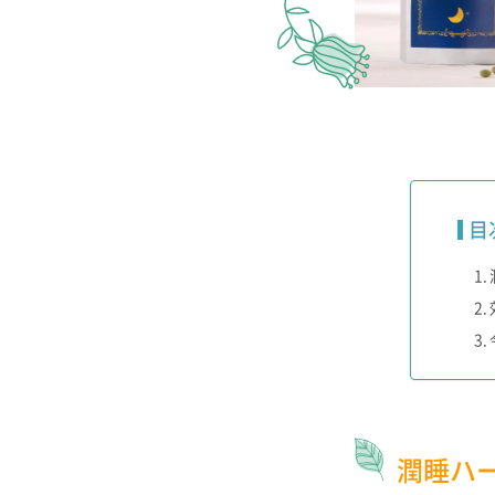
目
潤睡ハ