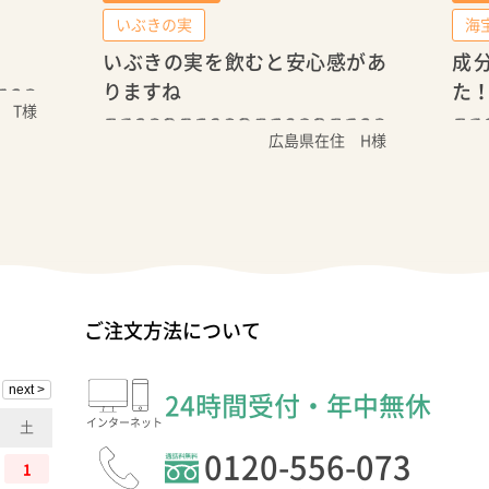
いぶきの実
海
いぶきの実を飲むと安心感があ
成
りますね
た
 T様
広島県在住 H様
ご注文方法について
24時間受付・年中無休
インター
ネット
土
0120-556-073
1