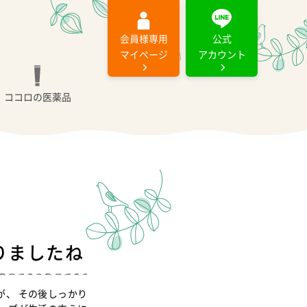
会員様専用
公式
マイページ
アカウント
ココロの医薬品
りましたね
が、 その後しっかり