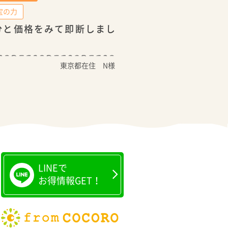
宝の力
分と価格をみて即断しまし
！
東京都在住 N様
LINEで
お得情報GET！