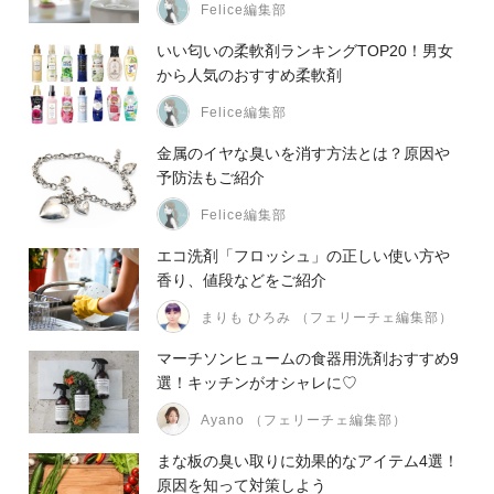
Felice編集部
いい匂いの柔軟剤ランキングTOP20！男女
から人気のおすすめ柔軟剤
Felice編集部
金属のイヤな臭いを消す方法とは？原因や
予防法もご紹介
Felice編集部
エコ洗剤「フロッシュ」の正しい使い方や
香り、値段などをご紹介
まりも ひろみ （フェリーチェ編集部）
マーチソンヒュームの食器用洗剤おすすめ9
選！キッチンがオシャレに♡
Ayano （フェリーチェ編集部）
まな板の臭い取りに効果的なアイテム4選！
原因を知って対策しよう