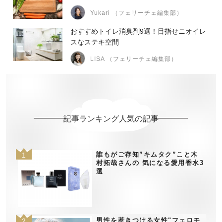
Yukari （フェリーチェ編集部）
おすすめトイレ消臭剤9選！目指せニオイレ
スなステキ空間
LISA （フェリーチェ編集部）
記事ランキング人気の記事
誰もがご存知”キムタク”こと木
村拓哉さんの 気になる愛用香水3
選
男性を惹きつける女性"フェロモ