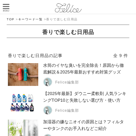
TOP
>
キーワード一覧
>
香りで楽しむ日用品
香りで楽しむ日用品
香りで楽しむ日用品の記事
全 9 件
水筒のイヤな臭いを完全除去！原因から徹
底解説＆2025年最新おすすめ対策グッズ
Felice編集部
【2025年最新】ダウニー柔軟剤 人気ランキ
ングTOP10と失敗しない選び方・使い方
Felice編集部
加湿器の嫌なニオイの原因とは？フィルタ
ーやタンクのお手入れなどご紹介