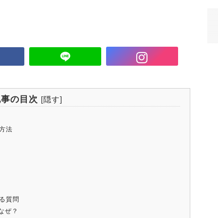
記事の目次
[
隠す
]
方法
る質問
なぜ？