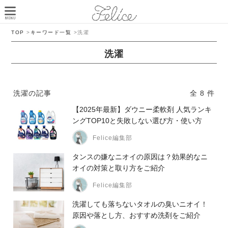
TOP
>
キーワード一覧
>
洗濯
洗濯
洗濯の記事
全 8 件
【2025年最新】ダウニー柔軟剤 人気ランキ
ングTOP10と失敗しない選び方・使い方
Felice編集部
タンスの嫌なニオイの原因は？効果的なニ
オイの対策と取り方をご紹介
Felice編集部
洗濯しても落ちないタオルの臭いニオイ！
原因や落とし方、おすすめ洗剤をご紹介