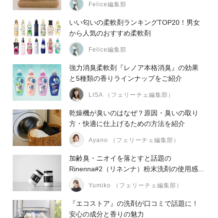
Felice編集部
いい匂いの柔軟剤ランキングTOP20！男女
から人気のおすすめ柔軟剤
Felice編集部
強力消臭柔軟剤『レノア本格消臭』の効果
と5種類の香りラインナップをご紹介
LISA （フェリーチェ編集部）
乾燥機が臭いのはなぜ？原因・臭いの取り
方・快適に仕上げるための方法を紹介
Ayano （フェリーチェ編集部）
加齢臭・ニオイを落とすと話題の
Rinenna#2（リネンナ）粉末洗剤の使用感...
Yumiko （フェリーチェ編集部）
『エコストア』の洗剤が口コミで話題に！
安心の成分と香りの魅力