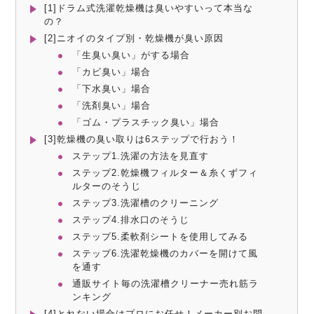
[1]ドラム式洗濯乾燥機は臭いやすいって本当な
の？
[2]ニオイのタイプ別・乾燥機が臭い原因
「生臭い臭い」がする場合
「カビ臭い」場合
「下水臭い」場合
「洗剤臭い」場合
「ゴム・プラスチック臭い」場合
[3]乾燥機の臭い取りは6ステップで行おう！
ステップ1.洗濯の方法を見直す
ステップ2.乾燥機フィルター＆糸くずフィ
ルターのそうじ
ステップ3.洗濯槽のクリーニング
ステップ4.排水口のそうじ
ステップ5.柔軟剤シートを使用してみる
ステップ6.洗濯乾燥機のカバーを開けて風
を通す
通販サイト毎の洗濯槽クリーナー売れ筋ラ
ンキング
[4]とれない場合はプロにお任せ！メーカー別お問