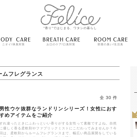
"香り"ではじまる、ワタシの暮らし
ニオイ/体臭対策
お口のケア/口臭対策
部屋の臭い/生活臭
ームフレグランス
全 30 件
男性ウケ抜群なランドリンシリーズ！女性におす
すめアイテムをご紹介
すれ違ったときにふわっといい香りがする女性って素敵ですよね。自然
に優しく香る柔軟剤やファブリックミストにこだわってみませんか？今
回は、柔軟剤からルームフレグランスまで、幅広い商品展開をしている