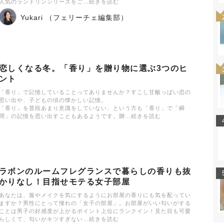
人気のランドリンシリーズをご…続きを読む
Yukari （フェリーチェ編集部）
恋しくなる冬。「香り」を贈り物に選ぶ3つのヒ
ント
「香り」で記憶していることってありませんか？すこし甘酸っぱい恋の
思い出や、子どもの頃の懐かしい記憶。
「香り」を普段あまり意識をしていない、という方も「香り」で「瞬
間」の記憶を思い出すこともあるようです。贈…続きを読む
ラボンのルームフレグランスで暮らしの香りも抜
かりなし！目指せモテる女子部屋
あなたは、服やメイクを気にするようにお部屋の香りにも気を配ってい
ますか？男性にとって憧れの「女子の部屋」。お部屋がいい匂いがする
ことは男子の好感度が上がるポイント上位にランクイン！見た目も可愛
らしくて、匂いがキツすぎない…続きを読む