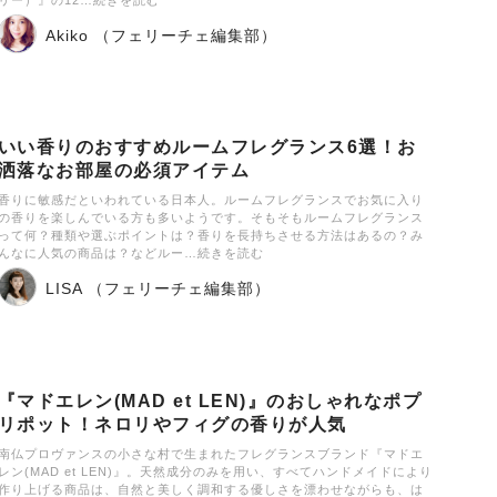
Akiko （フェリーチェ編集部）
いい香りのおすすめルームフレグランス6選！お
洒落なお部屋の必須アイテム
香りに敏感だといわれている日本人。ルームフレグランスでお気に入り
の香りを楽しんでいる方も多いようです。そもそもルームフレグランス
って何？種類や選ぶポイントは？香りを長持ちさせる方法はあるの？み
んなに人気の商品は？などルー…続きを読む
LISA （フェリーチェ編集部）
『マドエレン(MAD et LEN)』のおしゃれなポプ
リポット！ネロリやフィグの香りが人気
南仏プロヴァンスの小さな村で生まれたフレグランスブランド『マドエ
レン(MAD et LEN)』。天然成分のみを用い、すべてハンドメイドにより
作り上げる商品は、自然と美しく調和する優しさを漂わせながらも、は