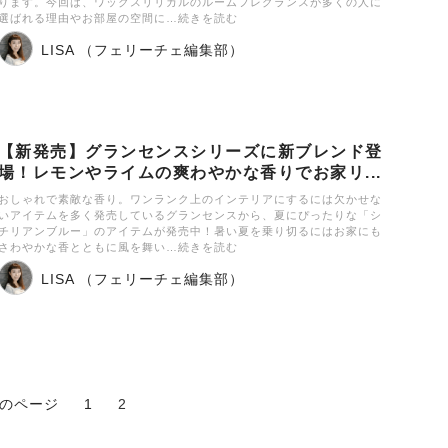
ります。今回は、ワックスリリカルのルームフレグランスが多くの人に
選ばれる理由やお部屋の空間に…続きを読む
LISA （フェリーチェ編集部）
【新発売】グランセンスシリーズに新ブレンド登
場！レモンやライムの爽わやかな香りでお家リ...
おしゃれで素敵な香り。ワンランク上のインテリアにするには欠かせな
いアイテムを多く発売しているグランセンスから、夏にぴったりな「シ
チリアンブルー」のアイテムが発売中！暑い夏を乗り切るにはお家にも
さわやかな香とともに風を舞い…続きを読む
LISA （フェリーチェ編集部）
のページ
1
2