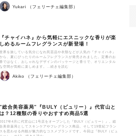
Yukari （フェリーチェ編集部）
『チャイハネ』から気軽にエスニックな香りが楽
しめるルームフレグランスが新登場！
世界を旅している気分になれ民芸品や衣類などが人気の『チャイハネ』
から、夏にぴったりのルームフレグランスが発売されました。定番のお
香ではなく、おしゃれなデザインのパッケージと香りで、オリエンタル
な空間が気軽に楽しめます。…続きを読む
Akiko （フェリーチェ編集部）
”総合美容薬局”『BULY（ビュリー）』代官山と
は？12種類の香りやおすすめ商品5選
2017年4月に代官山に1号店をオープンした『BULY（ビュリー）』。総
合美容薬局としてスキンケアやフレグランス商品、そして19世紀フラン
スを思わせる内観が魅力的なコスメブランドです。今回は『BULY（ビュ
リー）』の12…続きを読む