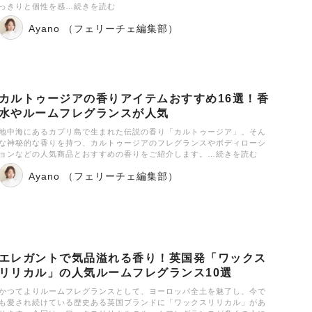
っきりと個性を感…続きを読む
Ayano （フェリーチェ編集部）
カルトゥージアの香りアイテムおすすめ16選！香
水やルームフレグランスが人気
地中海にあるカプリ島で生まれた伝説の香り「カルトゥージア」。そん
な神秘的な香りを持つ、カルトゥージアのフレグランスやボディローシ
ョンなどの人気商品とおすすめの香りをご紹介します。…続きを読む
Ayano （フェリーチェ編集部）
エレガントで気品溢れる香り！英国発「ワックス
リリカル」の人気ルームフレグランス10選
かつてよりルームフレグランスとして、ヨーロッパ全土を魅了し、今で
も愛され続けている歴史ある英国ブランドに「ワックスリリカル」があ