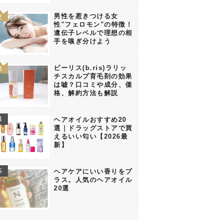
男性を惹きつける女
性"フェロモン"の特徴！
遺伝子レベルで理想の相
手を嗅ぎ分けよう
ビーリス(b.ris)ラリッ
チスカルプ育毛剤の効果
は嘘？口コミや成分、価
格、解約方法も解説
ヘアオイルおすすめ20
選｜ドラッグストアで買
えるいい匂い【2026最
新】
ヘアケアにいい香りをプ
ラス。人気のヘアオイル
20選