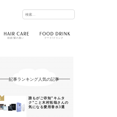
頭皮/髪の臭い
フード/ドリンク
記事ランキング人気の記事
誰もがご存知”キムタ
ク”こと木村拓哉さんの
気になる愛用香水3選