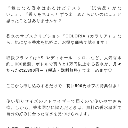
『気になる香水はあるけどテスター（試供品）がな
い…』、『香りをちょっとずつ楽しめたらいいのに…』と
思ったことはありませんか？
香水のサブスクリプション『COLORIA（カラリア）』な
ら、気になる香水を気軽に、お得な価格で試せます！
取扱ブランドはYSLやディオール、クロエなど、人気香水
約1,000種類。ボトルで買うと1万円以上する香水が、
月々
たったの2,390円～（税込・送料無料）
で楽しめます♡
ここ
から申し込みするだけで、
初回500円オフ
の特典付き！
使い切りサイズのアトマイザーで届くので使いやすさも
◎。しかも、香水選びに悩んだときは、無料の香水診断で
自分の好みに合った香水を見つけられます。