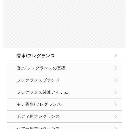
オーラルケアアイテム
口臭サプリメント
頭皮/髪の臭い
頭皮/髪の臭いの基礎
シャンプー/トリートメント
頭皮ケア/スカルプケア
部屋の臭い/生活臭
キッチンのニオイ
トイレ/お風呂のニオイ
洗濯/ファブリックケア
収納/クローゼットのニオイ