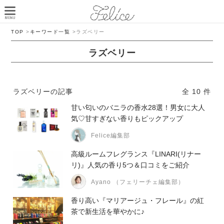
TOP
>
キーワード一覧
>
ラズベリー
ラズベリー
ラズベリーの記事
全 10 件
甘い匂いのバニラの香水28選！男女に大人
気♡甘すぎない香りもピックアップ
Felice編集部
高級ルームフレグランス『LINARI(リナー
リ)』人気の香り5つ＆口コミをご紹介
Ayano （フェリーチェ編集部）
香り高い『マリアージュ・フレール』の紅
茶で新生活を華やかに♪