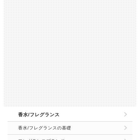
おなら/便臭
バスケア用品
お口のケア/口臭対策
口臭対策/予防の基礎
オーラルケアアイテム
口臭サプリメント
頭皮/髪の臭い
頭皮/髪の臭いの基礎
シャンプー/トリートメント
頭皮ケア/スカルプケア
部屋の臭い/生活臭