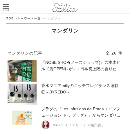
TOP
>
キーワード一覧
>
マンダリン
マンダリン
マンダリンの記事
全 26 件
『NOSE SHOP(ノーズショップ)』六本木ヒ
ルズ店OPENレポ♪ ～日本初上陸の香りた...
香水マニアmillyのニッチフレグランス連載
③～BYREDO～
プラダの『Les Infusions de Prada（インフ
ュージョン ドゥ プラダ）』からマンダリ...
Akiko （フェリーチェ編集部）