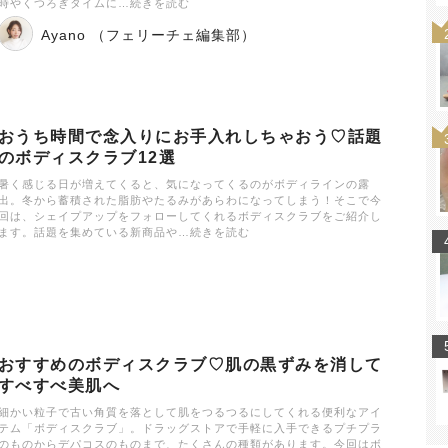
時やくつろぎタイムに…続きを読む
Ayano （フェリーチェ編集部）
おうち時間で念入りにお手入れしちゃおう♡話題
のボディスクラブ12選
暑く感じる日が増えてくると、気になってくるのがボディラインの露
出。冬から蓄積された脂肪やたるみがあらわになってしまう！そこで今
回は、シェイプアップをフォローしてくれるボディスクラブをご紹介し
ます。話題を集めている新商品や…続きを読む
おすすめのボディスクラブ♡肌の黒ずみを消して
すべすべ美肌へ
細かい粒子で古い角質を落として肌をつるつるにしてくれる便利なアイ
テム「ボディスクラブ」。ドラッグストアで手軽に入手できるプチプラ
のものからデパコスのものまで、たくさんの種類があります。今回はボ