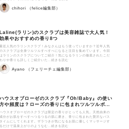
chihori （felice編集部）
Laline(ラリン)のスクラブは美容雑誌で大人気！
効果やおすすめの香り8つ
最近人気のラリンスクラブ！みなさんはもう使っていますか？近年人気
のスクラブは全身ツルツルすべすべになると注目を集めています。今回
はラリンのスクラブについてご紹介！気になるラリンの徹底されたこだ
わりや香りも詳しくご紹介いた…続きを読む
Ayano （フェリーチェ編集部）
ハウスオブローゼのスクラブ『Oh!Baby』の使い
方や頻度は？ローズの香りに包まれツルツルボ...
ハウスオブローゼのスクラブは限定の香りがとっても人気。天然由来の
成分がお肌をすべすべつるつるの肌に磨き、香りに包まれた贅沢なバス
タイムにしてくれます。ザラつきが気になるお肌に優しくマッサージす
るだけで温泉上がりのようなむ…続きを読む