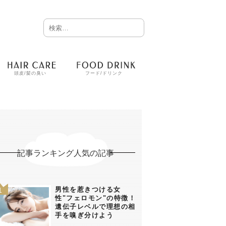
頭皮/髪の臭い
フード/ドリンク
記事ランキング人気の記事
男性を惹きつける女
性"フェロモン"の特徴！
遺伝子レベルで理想の相
手を嗅ぎ分けよう