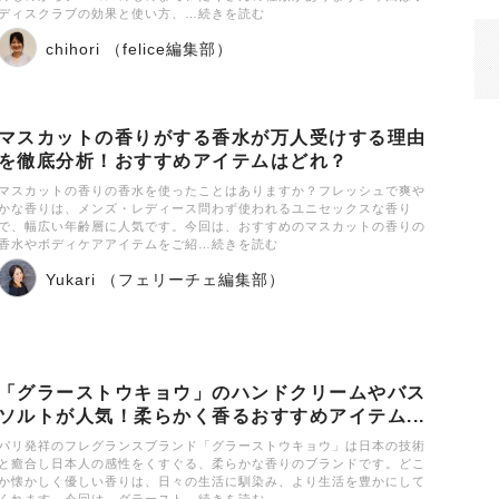
ディスクラブの効果と使い方、…続きを読む
chihori （felice編集部）
マスカットの香りがする香水が万人受けする理由
を徹底分析！おすすめアイテムはどれ？
マスカットの香りの香水を使ったことはありますか？フレッシュで爽や
かな香りは、メンズ・レディース問わず使われるユニセックスな香り
で、幅広い年齢層に人気です。今回は、おすすめのマスカットの香りの
香水やボディケアアイテムをご紹…続きを読む
Yukari （フェリーチェ編集部）
「グラーストウキョウ」のハンドクリームやバス
ソルトが人気！柔らかく香るおすすめアイテム...
パリ発祥のフレグランスブランド「グラーストウキョウ」は日本の技術
と癒合し日本人の感性をくすぐる、柔らかな香りのブランドです。どこ
か懐かしく優しい香りは、日々の生活に馴染み、より生活を豊かにして
くれます。今回は、グラースト…続きを読む