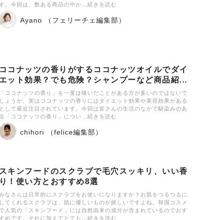
す。今回は、数ある商品の中か…続きを読む
Ayano （フェリーチェ編集部）
ココナッツの香りがするココナッツオイルでダイ
エット効果？でも危険？シャンプーなど商品紹...
「ココナッツの香り」を一度は嗅いだことがある方が多いのではないで
しょうか。実はココナッツの香りにはダイエット効果や美容効果がある
として最近注目されています。今回は皆さんの生活のなかで馴染みのあ
る「ココナッツの香り」につい…続きを読む
chihori （felice編集部）
スキンフードのスクラブで毛穴スッキリ、いい香
り！使い方とおすすめ8選
みなさんは日常的にスクラブをお使いになりますか？お肌をつるつるに
してくれるスクラブは、肌に優しいものが嬉しいですよね。韓国コスメ
で人気の「スキンフード」には自然由来の成分が含まれているのでおす
すめです。それに加えてとても…続きを読む