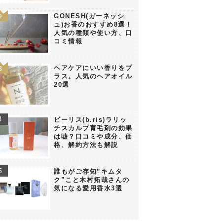
GONESH(ガーネッシ
ュ)お香のおすすめ8選！
人気の種類や使い方、口
コミ情報
ヘアケアにいい香りをプ
ラス。人気のヘアオイル
20選
ビーリス(b.ris)ラリッ
チスカルプ育毛剤の効果
は嘘？口コミや成分、価
格、解約方法も解説
誰もがご存知”キムタ
ク”こと木村拓哉さんの
気になる愛用香水3選