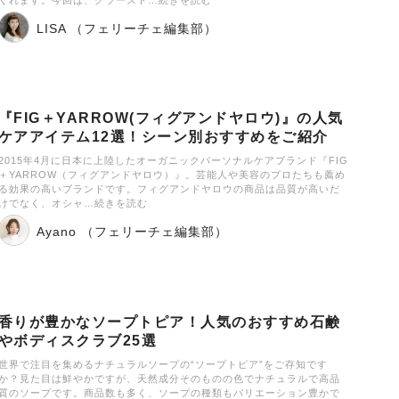
LISA （フェリーチェ編集部）
『FIG＋YARROW(フィグアンドヤロウ)』の人気
ケアアイテム12選！シーン別おすすめをご紹介
2015年4月に日本に上陸したオーガニックパーソナルケアブランド『FIG
＋YARROW（フィグアンドヤロウ）』。芸能人や美容のプロたちも薦め
る効果の高いブランドです。フィグアンドヤロウの商品は品質が高いだ
けでなく、オシャ…続きを読む
Ayano （フェリーチェ編集部）
香りが豊かなソープトピア！人気のおすすめ石鹸
やボディスクラブ25選
世界で注目を集めるナチュラルソープの“ソープトピア”をご存知です
か？見た目は鮮やかですが、天然成分そのものの色でナチュラルで高品
質のソープです。商品数も多く、ソープの種類もバリエーション豊かで