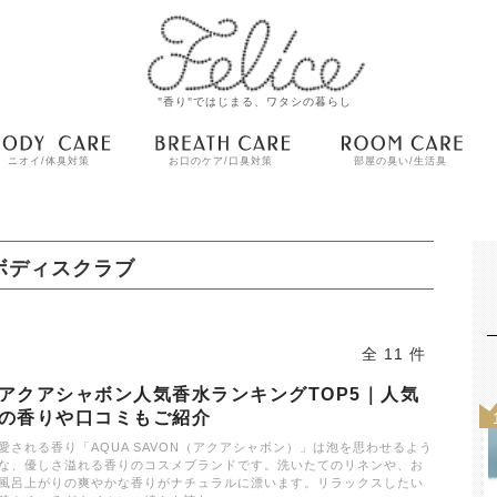
"香り"ではじまる、ワタシの暮らし
ニオイ/体臭対策
お口のケア/口臭対策
部屋の臭い/生活臭
ボディスクラブ
全 11 件
アクアシャボン人気香水ランキングTOP5｜人気
の香りや口コミもご紹介
愛される香り「AQUA SAVON（アクアシャボン）」は泡を思わせるよう
な、優しさ溢れる香りのコスメブランドです。洗いたてのリネンや、お
風呂上がりの爽やかな香りがナチュラルに漂います。リラックスしたい