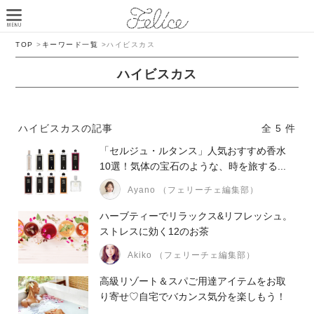
TOP
>
キーワード一覧
>
ハイビスカス
ハイビスカス
ハイビスカスの記事
全 5 件
「セルジュ・ルタンス」人気おすすめ香水
10選！気体の宝石のような、時を旅する...
Ayano （フェリーチェ編集部）
ハーブティーでリラックス&リフレッシュ。
ストレスに効く12のお茶
Akiko （フェリーチェ編集部）
高級リゾート＆スパご用達アイテムをお取
り寄せ♡自宅でバカンス気分を楽しもう！