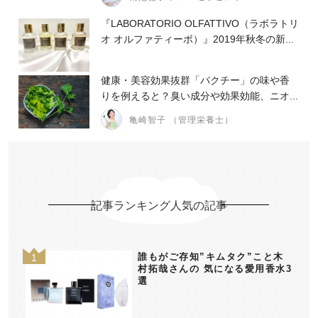
『LABORATORIO OLFATTIVO（ラボラトリ
オ オルファティーボ）』2019年秋冬の新...
健康・美容効果抜群「パクチー」の味や香
りを例えると？臭い成分や効果効能、ニオ...
亀崎智子 （管理栄養士）
記事ランキング人気の記事
誰もがご存知”キムタク”こと木
村拓哉さんの 気になる愛用香水3
選