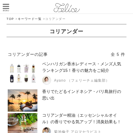
TOP
>
キーワード一覧
>
コリアンダー
コリアンダー
コリアンダーの記事
全 5 件
ペンハリガン香水レディース・メンズ人気
ランキング15！香りの魅力をご紹介
Ayano （フェリーチェ編集部）
香りでたどるインドネシア・バリ島旅行の
思い出
コリアンダー精油（エッセンシャルオイ
ル）の香りでやる気アップ！消臭効果も！
菊池倫子 アロマセラピスト