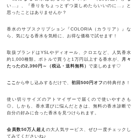
い…』、『香りをちょっとずつ楽しめたらいいのに…』と
思ったことはありませんか？
香水のサブスクリプション『COLORIA（カラリア）』な
ら、気になる香水を気軽に、お得な価格で試せます！
取扱ブランドはYSLやディオール、クロエなど、人気香水
約1,000種類。ボトルで買うと1万円以上する香水が、
月々
たったの2,390円～（税込・送料無料）
で楽しめます♡
ここ
から申し込みするだけで、
初回500円オフ
の特典付き！
使い切りサイズのアトマイザーで届くので使いやすさも
◎。しかも、香水選びに悩んだときは、無料の香水診断で
自分の好みに合った香水を見つけられます。
会員数50万人超え
の大人気サービス、ぜひ一度チェックし
てみてくださいね♪