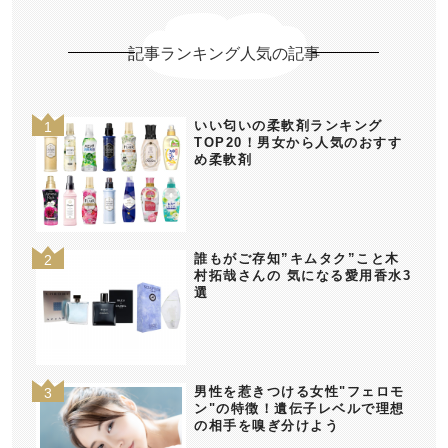
記事ランキング人気の記事
いい匂いの柔軟剤ランキング
TOP20！男女から人気のおすす
め柔軟剤
誰もがご存知”キムタク”こと木
村拓哉さんの 気になる愛用香水3
選
男性を惹きつける女性"フェロモ
ン"の特徴！遺伝子レベルで理想
の相手を嗅ぎ分けよう