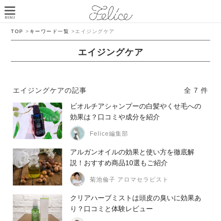
TOP
>
キーワード一覧
>
エイジングケア
エイジングケア
エイジングケアの記事
全 7 件
ビオルチアシャンプーの白髪やくせ毛への
効果は？口コミや成分を紹介
Felice編集部
アルガンオイルの効果と使い方を徹底解
説！おすすめ商品10選もご紹介
菊池倫子 アロマセラピスト
クリアハーブミストは頭皮の臭いに効果あ
り？口コミと体験レビュー