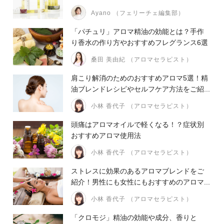
Ayano （フェリーチェ編集部）
「パチュリ」アロマ精油の効能とは？手作
り香水の作り方やおすすめフレグランス6選
桑田 美由紀 （アロマセラピスト）
肩こり解消のためのおすすめアロマ5選！精
油ブレンドレシピやセルフケア方法をご紹...
小林 香代子 （アロマセラピスト）
頭痛はアロマオイルで軽くなる！？症状別
おすすめアロマ使用法
小林 香代子 （アロマセラピスト）
ストレスに効果のあるアロマブレンドをご
紹介！男性にも女性にもおすすめのアロマ...
小林 香代子 （アロマセラピスト）
「クロモジ」精油の効能や成分、香りと