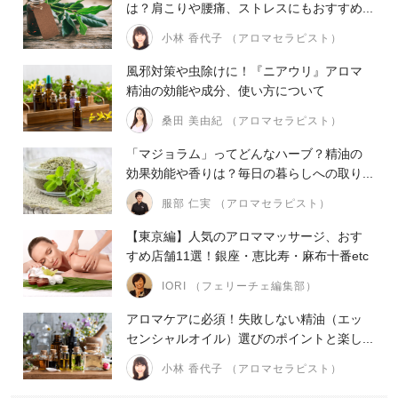
は？肩こりや腰痛、ストレスにもおすすめ...
小林 香代子 （アロマセラピスト）
風邪対策や虫除けに！『ニアウリ』アロマ
精油の効能や成分、使い方について
桑田 美由紀 （アロマセラピスト）
「マジョラム」ってどんなハーブ？精油の
効果効能や香りは？毎日の暮らしへの取り...
服部 仁実 （アロマセラピスト）
【東京編】人気のアロママッサージ、おす
すめ店舗11選！銀座・恵比寿・麻布十番etc
IORI （フェリーチェ編集部）
アロマケアに必須！失敗しない精油（エッ
センシャルオイル）選びのポイントと楽し...
小林 香代子 （アロマセラピスト）