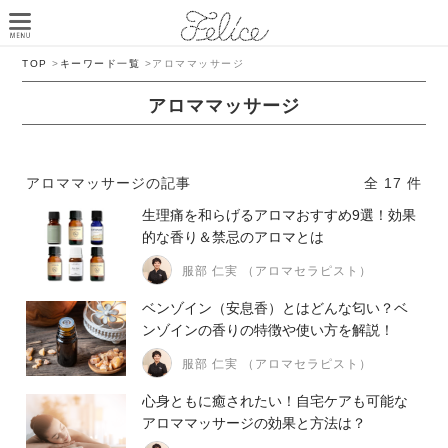
TOP
>
キーワード一覧
>
アロママッサージ
アロママッサージ
アロママッサージの記事
全 17 件
生理痛を和らげるアロマおすすめ9選！効果
的な香り＆禁忌のアロマとは
服部 仁実 （アロマセラピスト）
ベンゾイン（安息香）とはどんな匂い？ベ
ンゾインの香りの特徴や使い方を解説！
服部 仁実 （アロマセラピスト）
心身ともに癒されたい！自宅ケアも可能な
アロママッサージの効果と方法は？