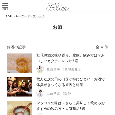
TOP
>
キーワード一覧
>
お酒
お酒
お酒の記事
全 4 件
桂花陳酒の味や香り、度数、飲み方は？お
いしいカクテルレシピ7選
亀崎智子 （管理栄養士）
飲んだ次の日の口臭が特にひどい！お酒で
体臭がきつくなる原因と対策
工藤孝文 （医師）
マッコリの味は？さらに美味しく飲めるお
すすめの飲み方・人気商品5選