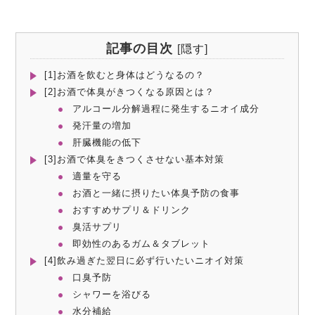
記事の目次
[
隠す
]
[1]お酒を飲むと身体はどうなるの？
[2]お酒で体臭がきつくなる原因とは？
アルコール分解過程に発生するニオイ成分
発汗量の増加
肝臓機能の低下
[3]お酒で体臭をきつくさせない基本対策
適量を守る
お酒と一緒に摂りたい体臭予防の食事
おすすめサプリ＆ドリンク
臭活サプリ
即効性のあるガム＆タブレット
[4]飲み過ぎた翌日に必ず行いたいニオイ対策
口臭予防
シャワーを浴びる
水分補給