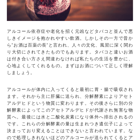
アルコール依存症や老化を招く元凶などタバコと並んで悪
しきイメージを抱かれやすい飲酒。しかしその一方で昔か
ら”お酒は百薬の長”と言われ、人々の文化、風習に深く関わ
り大切にされてきたものでもあります。タバコと違いお酒
は付き合い方さえ間違わなければ私たちの生活を豊かに、
心地よくしてくれるもの。まずはお酒について正しく理解
しましょう。
アルコールが体内に入ってくると最初に胃・腸で吸収され
ます。それから主に肝臓に送られ、分解酵素によりアセト
アルデヒドという物質に変わります。その後さらに別の分
解酵素によってこのアセトアルデヒドが代謝され無害な物
質へ。最後には水と二酸化炭素になり体外へ排出されるの
です。これらの分解酵素の量は生まれつき遺伝子によって
決まっており変えることはできないと言われています。な
ので処理しきれないほどのアルコールが送られてくるとア