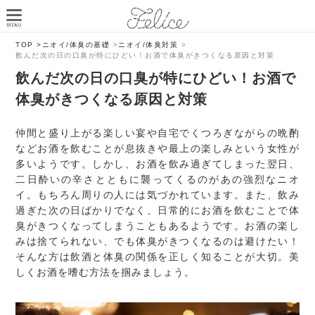
TOP >
ニオイ/体臭の基礎
>
ニオイ/体臭対策
>
飲んだ次の日の口臭が特にひどい！お酒で体臭がきつくなる原因と対策
飲んだ次の日の口臭が特にひどい！お酒で
体臭がきつくなる原因と対策
仲間と盛り上がる楽しい宴や自宅でくつろぎながらの晩酌
などお酒を飲むことが息抜きや最上の楽しみという女性が
多いようです。しかし、お酒を飲み過ぎてしまった翌日、
二日酔いの辛さとともに襲ってくるのがあの強烈なニオ
イ。もちろん周りの人には気づかれています。また、飲み
過ぎた次の日ばかりでなく、日常的にお酒を飲むことで体
臭がきつくなってしまうこともあるようです。お酒の楽し
みは捨てられない、でも体臭がきつくなるのは避けたい！
そんな方は飲酒と体臭の関係を正しく知ることが大切。美
しくお酒を嗜む方法を掴みましょう。