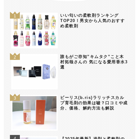
いい匂いの柔軟剤ランキング
TOP20！男女から人気のおすす
め柔軟剤
誰もがご存知”キムタク”こと木
村拓哉さんの 気になる愛用香水3
選
ビーリス(b.ris)ラリッチスカル
プ育毛剤の効果は嘘？口コミや成
分、価格、解約方法も解説
【2025年最新】洗剤と柔軟剤の