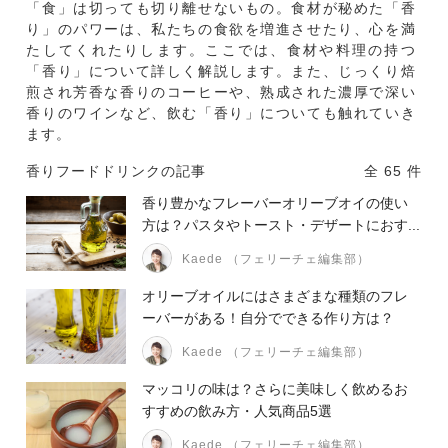
「食」は切っても切り離せないもの。食材が秘めた「香
り」のパワーは、私たちの食欲を増進させたり、心を満
たしてくれたりします。ここでは、食材や料理の持つ
「香り」について詳しく解説します。また、じっくり焙
煎され芳香な香りのコーヒーや、熟成された濃厚で深い
香りのワインなど、飲む「香り」についても触れていき
ます。
香りフードドリンクの記事
全 65 件
香り豊かなフレーバーオリーブオイの使い
方は？パスタやトースト・デザートにおす...
Kaede （フェリーチェ編集部）
オリーブオイルにはさまざまな種類のフレ
ーバーがある！自分でできる作り方は？
Kaede （フェリーチェ編集部）
マッコリの味は？さらに美味しく飲めるお
すすめの飲み方・人気商品5選
Kaede （フェリーチェ編集部）