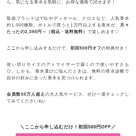
ら、気になる香水を気軽に、お得な価格で試せます！
取扱ブランドはYSLやディオール、クロエなど、人気香水
約1,000種類。ボトルで買うと1万円以上する香水が、
月々
たったの2,390円～（税込・送料無料）
で楽しめます♡
ここ
から申し込みするだけで、
初回500円オフ
の特典付き！
使い切りサイズのアトマイザーで届くので使いやすさも
◎。しかも、香水選びに悩んだときは、無料の香水診断で
自分の好みに合った香水を見つけられます。
会員数50万人超え
の大人気サービス、ぜひ一度チェックし
てみてくださいね♪
＼ここから申し込むだけ！初回500円OFF／