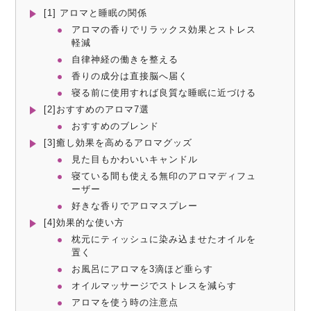
[1] アロマと睡眠の関係
アロマの香りでリラックス効果とストレス
軽減
自律神経の働きを整える
香りの成分は直接脳へ届く
寝る前に使用すれば良質な睡眠に近づける
[2]おすすめのアロマ7選
おすすめのブレンド
[3]癒し効果を高めるアロマグッズ
見た目もかわいいキャンドル
寝ている間も使える無印のアロマディフュ
ーザー
好きな香りでアロマスプレー
[4]効果的な使い方
枕元にティッシュに染み込ませたオイルを
置く
お風呂にアロマを3滴ほど垂らす
オイルマッサージでストレスを減らす
アロマを使う時の注意点