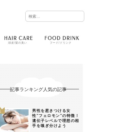
頭皮/髪の臭い
フード/ドリンク
記事ランキング人気の記事
男性を惹きつける女
性"フェロモン"の特徴！
遺伝子レベルで理想の相
手を嗅ぎ分けよう