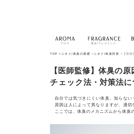
アロマ
香水/フレグランス
TOP >
ニオイ/体臭の基礎
>
ニオイ/体臭対策
>
【医師
【医師監修】体臭の原
チェック法・対策法に
自分では気づきにくい体臭。知らない
原因は人によって異なりますが、適切
ここでは、体臭のメカニズムから体臭