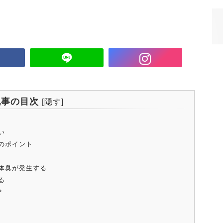
記事の目次
[
隠す
]
い
のポイント
体臭が発生する
る
？