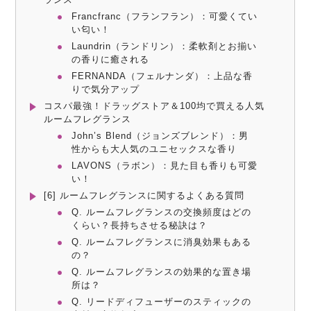
Francfranc（フランフラン）：可愛くてい
い匂い！
Laundrin（ランドリン）：柔軟剤とお揃い
の香りに癒される
FERNANDA（フェルナンダ）：上品な香
りで気分アップ
コスパ最強！ドラッグストア＆100均で買える人気
ルームフレグランス
John’s Blend（ジョンズブレンド）：男
性からも大人気のユニセックスな香り
LAVONS（ラボン）：見た目も香りも可愛
い！
[6] ルームフレグランスに関するよくある質問
Q. ルームフレグランスの交換頻度はどの
くらい？長持ちさせる秘訣は？
Q. ルームフレグランスに消臭効果もある
の？
Q. ルームフレグランスの効果的な置き場
所は？
Q. リードディフューザーのスティックの