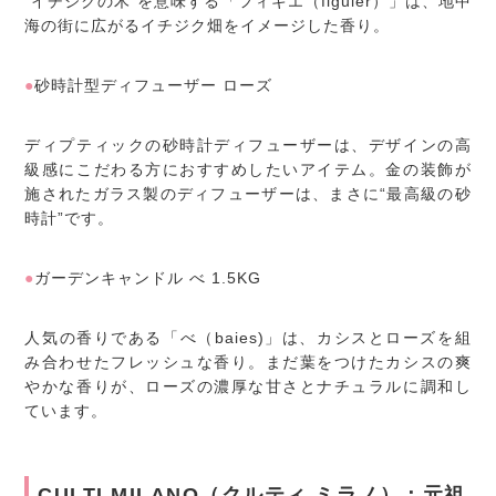
“イチジクの木”を意味する「フィギエ（figuier）」は、地中
海の街に広がるイチジク畑をイメージした香り。
●
砂時計型ディフューザー ローズ
ディプティックの砂時計ディフューザーは、デザインの高
級感にこだわる方におすすめしたいアイテム。金の装飾が
施されたガラス製のディフューザーは、まさに“最高級の砂
時計”です。
●
ガーデンキャンドル べ 1.5KG
人気の香りである「べ（baies)」は、カシスとローズを組
み合わせたフレッシュな香り。まだ葉をつけたカシスの爽
やかな香りが、ローズの濃厚な甘さとナチュラルに調和し
ています。
CULTI MILANO（クルティ ミラノ）：元祖