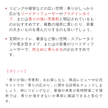
リビングや寝室などの広い空間
：香りがしっかり
広がる
リードディフューザー
や
プラグインタイ
プ
、または
香りの強い芳香剤
と明記されているも
のがおすすめです。複数の場所に置いたり、容量
の大きいものを選んだりするのも良いでしょう。
玄関やトイレ、書斎など狭い空間
：スプレータイ
プや置き型タイプ、または小容量のリードディフ
ューザーで、
控えめに香らせる
のがおすすめで
す。
【ポイント】
「香りが強い芳香剤」をお探しなら、商品レビューや公式
サイトでの「香りの広がり」に関する説明をチェックしま
しょう。特にリビングなど、家族や来客が長時間過ごす場
所では、香りが強すぎないか事前に確認できると安心で
す。