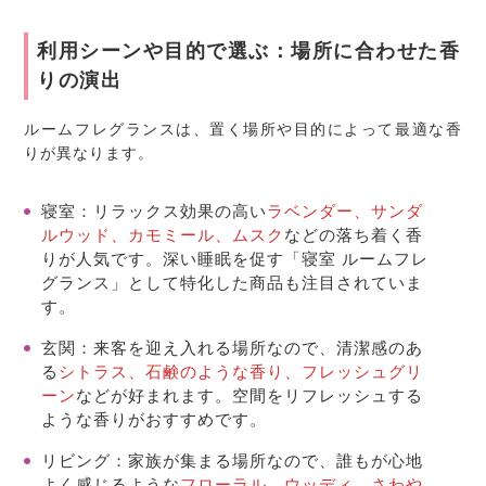
利用シーンや目的で選ぶ：場所に合わせた香
りの演出
ルームフレグランスは、置く場所や目的によって最適な香
りが異なります。
寝室
：リラックス効果の高い
ラベンダー、サンダ
ルウッド、カモミール、ムスク
などの落ち着く香
りが人気です。深い睡眠を促す「寝室 ルームフレ
グランス」として特化した商品も注目されていま
す。
玄関
：来客を迎え入れる場所なので、清潔感のあ
る
シトラス、石鹸のような香り、フレッシュグリ
ーン
などが好まれます。空間をリフレッシュする
ような香りがおすすめです。
リビング
：家族が集まる場所なので、誰もが心地
よく感じるような
フローラル、ウッディ、さわや