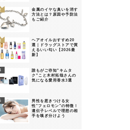
金属のイヤな臭いを消す
方法とは？原因や予防法
もご紹介
ヘアオイルおすすめ20
選｜ドラッグストアで買
えるいい匂い【2026最
新】
誰もがご存知”キムタ
ク”こと木村拓哉さんの
気になる愛用香水3選
男性を惹きつける女
性"フェロモン"の特徴！
遺伝子レベルで理想の相
手を嗅ぎ分けよう