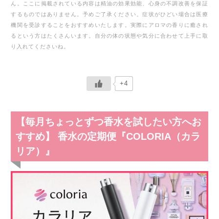
ん。
ここに掲載されている内容は精油の効果効能、心身の不調改善を保証
するものではありません。予めご了承ください。
症状がひどい場合は医療
機関を受診することをおすすめいたします。
実際にアロマの香りに癒され
るという方はたくさんいます。自分の体の状態や気分に合わせて上手に取
り入れてくださいね。
+4
【毎月ちょっとずつ香水を試したい方へお
すすめ】 香水の定期便『COLORIA（カラ
リア）』