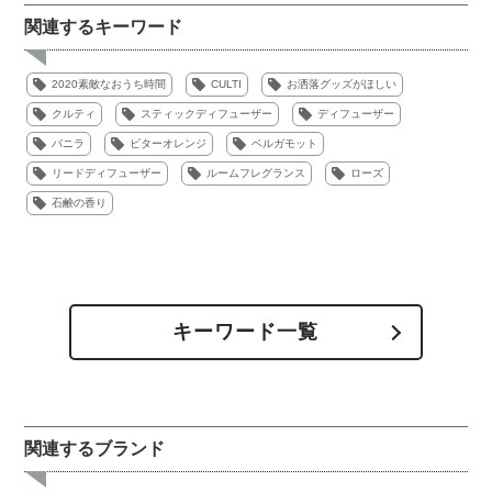
関連するキーワード
2020素敵なおうち時間
CULTI
お洒落グッズがほしい
クルティ
スティックディフューザー
ディフューザー
バニラ
ビターオレンジ
ベルガモット
リードディフューザー
ルームフレグランス
ローズ
石鹸の香り
キーワード一覧
関連するブランド