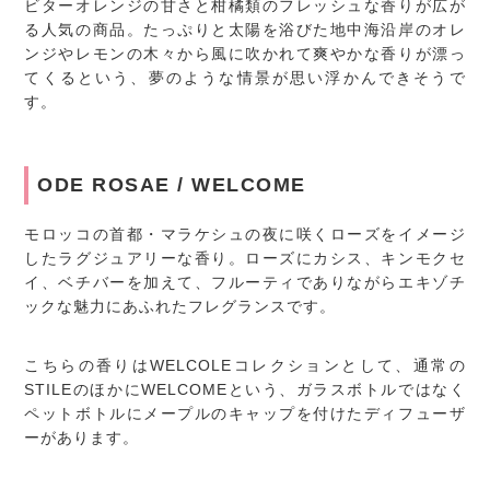
ビターオレンジの甘さと柑橘類のフレッシュな香りが広が
る人気の商品。たっぷりと太陽を浴びた地中海沿岸のオレ
ンジやレモンの木々から風に吹かれて爽やかな香りが漂っ
てくるという、夢のような情景が思い浮かんできそうで
す。
ODE ROSAE / WELCOME
モロッコの首都・マラケシュの夜に咲くローズをイメージ
したラグジュアリーな香り。ローズにカシス、キンモクセ
イ、ベチバーを加えて、フルーティでありながらエキゾチ
ックな魅力にあふれたフレグランスです。
こちらの香りはWELCOLEコレクションとして、通常の
STILEのほかにWELCOMEという、ガラスボトルではなく
ペットボトルにメープルのキャップを付けたディフューザ
ーがあります。