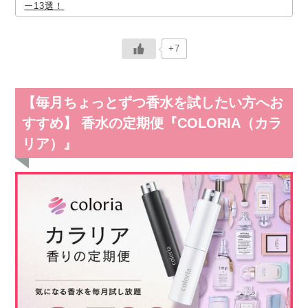
ー13選！
+7
【毎月ちょっとずつ香水を試したい方へお
すすめ】 香水の定期便『COLORIA（カラ
リア）』