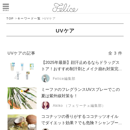
TOP
>
キーワード一覧
>
UVケア
UVケア
UVケアの記事
全 3 件
【2025年最新】顔汗止めるならドラッグス
トア！おすすめ制汗剤とメイク崩れ対策完...
Felice編集部
ミーファのフレグランスUVスプレーでこの
夏は紫外線対策を！
Akiko （フェリーチェ編集部）
ココナッツの香りがするココナッツオイル
でダイエット効果？でも危険？シャンプー...