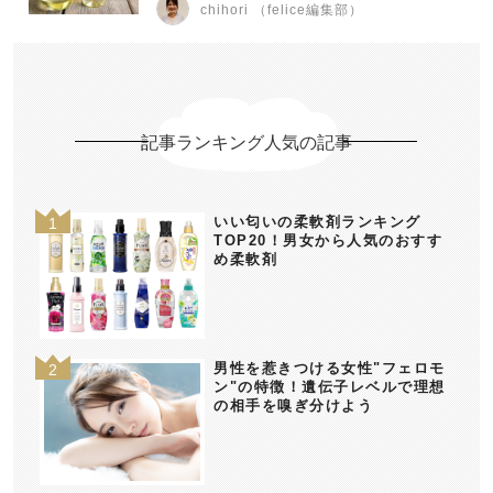
chihori （felice編集部）
記事ランキング人気の記事
いい匂いの柔軟剤ランキング
TOP20！男女から人気のおすす
め柔軟剤
男性を惹きつける女性"フェロモ
ン"の特徴！遺伝子レベルで理想
の相手を嗅ぎ分けよう