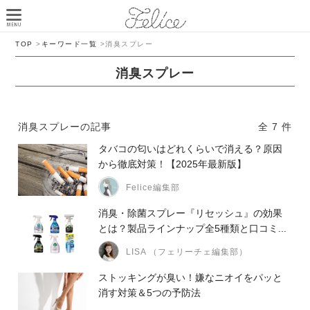
TOP
>
キーワード一覧
>
消臭スプレー
消臭スプレー
消臭スプレーの記事
全 7 件
タバコの匂いはどれくらいで消える？原因
から徹底対策！【2025年最新版】
Felice編集部
消臭・除菌スプレー『リセッシュ』の効果
とは？製品ラインナップ全5種類と口コミ...
LISA （フェリーチェ編集部）
ストッキングが臭い！嫌なニオイをパッと
消す対策＆5つの予防法