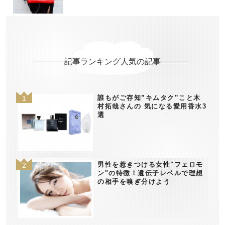
記事ランキング人気の記事
誰もがご存知”キムタク”こと木
村拓哉さんの 気になる愛用香水3
選
男性を惹きつける女性"フェロモ
ン"の特徴！遺伝子レベルで理想
の相手を嗅ぎ分けよう