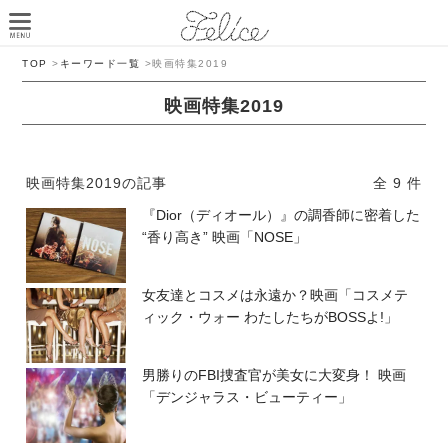
TOP
>
キーワード一覧
>
映画特集2019
映画特集2019
映画特集2019の記事
全 9 件
『Dior（ディオール）』の調香師に密着した
“香り高き” 映画「NOSE」
女友達とコスメは永遠か？映画「コスメテ
ィック・ウォー わたしたちがBOSSよ!」
男勝りのFBI捜査官が美女に大変身！ 映画
「デンジャラス・ビューティー」