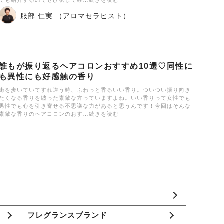
服部 仁実 （アロマセラピスト）
誰もが振り返るヘアコロンおすすめ10選♡同性に
も異性にも好感触の香り
街を歩いていてすれ違う時、ふわっと香るいい香り。ついつい振り向き
たくなる香りを纏った素敵な方っていますよね。いい香りって女性でも
男性でも心を引き寄せる不思議な力があると思うんです！今回はそんな
素敵な香りのヘアコロンのおす…続きを読む
フレグランスブランド