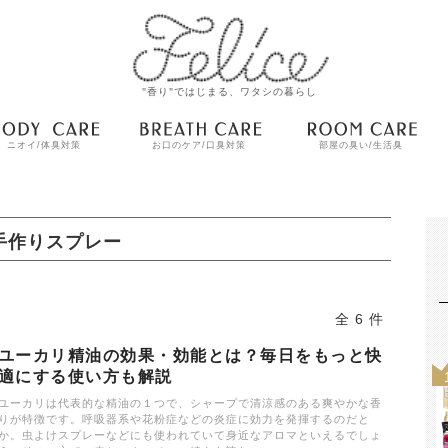
"香り"ではじまる、ワタシの暮らし
ニオイ/体臭対策
お口のケア/口臭対策
部屋の臭い/生活臭
手作りスプレー
全 6 件
ユーカリ精油の効果・効能とは？毎日をもっと快
適にする使い方も解説
ユーカリは代表的な精油の１つで、シャープで清涼感のある爽やかな香
りが特徴です。呼吸器系や花粉症などの炎症に効力を発揮するのだと
か。虫よけスプレーなどにも使われていて身近なアロマといえるでしょ