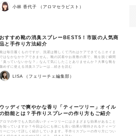
小林 香代子 （アロマセラピスト）
おすすめ靴の消臭スプレーBEST5！市販の人気商
品と手作り方法紹介
靴は毎日履くものですが、洗濯は難しくて汚れはケアできてもニオイま
ではなかなかケアできません。靴の試着やお座敷の席で、靴を脱ぐ瞬間
「臭っていないかな？」なんて気にしたことありませんか？大事な靴を
傷めずに使える消臭スプレーは…続きを読む
LISA （フェリーチェ編集部）
ウッディで爽やかな香り「ティーツリー」オイル
の効能とは？手作りスプレーの作り方もご紹介
アロマの中でも人気の高いティーツリーにはさまざまな効果があること
を知っていますか？今回は心にも体にも良い効果が期待されるティーツ
リーについて詳しく紹介していきます。手作りスプレーの作り方につい
ても紹介するのでぜひ試してみ…続きを読む