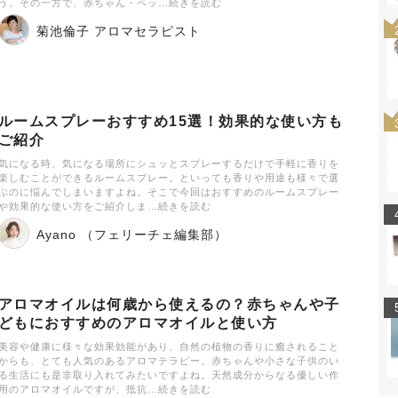
う。その一方で、赤ちゃん・ペッ…続きを読む
菊池倫子 アロマセラピスト
ルームスプレーおすすめ15選！効果的な使い方も
ご紹介
気になる時、気になる場所にシュッとスプレーするだけで手軽に香りを
楽しむことができるルームスプレー。といっても香りや用途も様々で選
ぶのに悩んでしまいますよね。そこで今回はおすすめのルームスプレー
や効果的な使い方をご紹介しま…続きを読む
Ayano （フェリーチェ編集部）
アロマオイルは何歳から使えるの？赤ちゃんや子
どもにおすすめのアロマオイルと使い方
美容や健康に様々な効果効能があり、自然の植物の香りに癒されること
からも、とても人気のあるアロマテラピー。赤ちゃんや小さな子供のい
る生活にも是非取り入れてみたいですよね。天然成分からなる優しい作
用のアロマオイルですが、抵抗…続きを読む