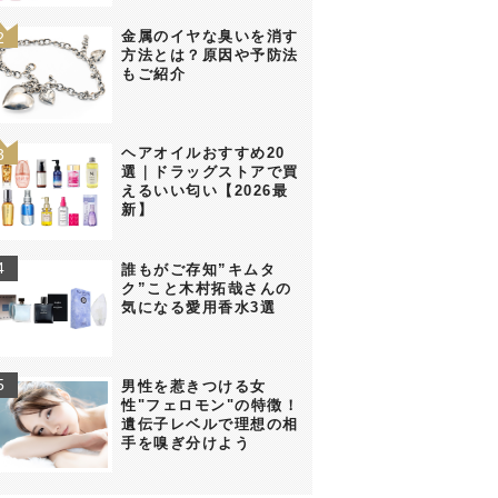
金属のイヤな臭いを消す
方法とは？原因や予防法
もご紹介
ヘアオイルおすすめ20
選｜ドラッグストアで買
えるいい匂い【2026最
新】
誰もがご存知”キムタ
ク”こと木村拓哉さんの
気になる愛用香水3選
男性を惹きつける女
性"フェロモン"の特徴！
遺伝子レベルで理想の相
手を嗅ぎ分けよう